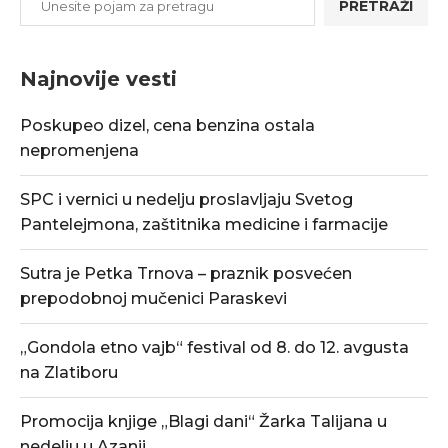
PRETRAŽI
Najnovije vesti
Poskupeo dizel, cena benzina ostala
nepromenjena
SPC i vernici u nedelju proslavljaju Svetog
Pantelejmona, zaštitnika medicine i farmacije
Sutra je Petka Trnova – praznik posvećen
prepodobnoj mučenici Paraskevi
„Gondola etno vajb“ festival od 8. do 12. avgusta
na Zlatiboru
Promocija knjige „Blagi dani“ Žarka Talijana u
nedelju u Azanji