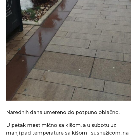
Narednih dana umereno do potpuno oblačno.
U petak mestimično sa kišom, a u subotu uz
manji pad temperature sa kišom i susnežicom, na