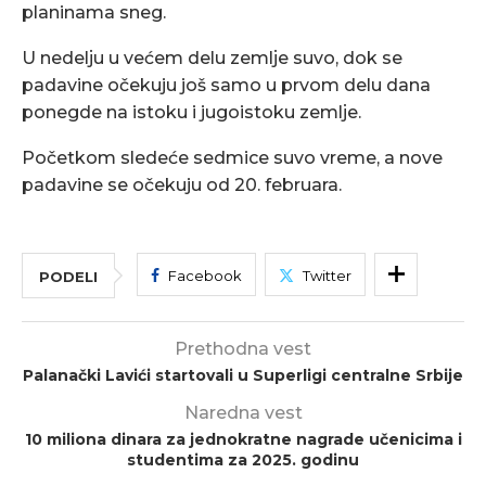
planinama sneg.
U nedelјu u većem delu zemlјe suvo, dok se
padavine očekuju još samo u prvom delu dana
ponegde na istoku i jugoistoku zemlјe.
Početkom sledeće sedmice suvo vreme, a nove
padavine se očekuju od 20. februara.
Facebook
Twitter
PODELI
Prethodna vest
Palanački Lavići startovali u Superligi centralne Srbije
Naredna vest
10 miliona dinara za jednokratne nagrade učenicima i
studentima za 2025. godinu