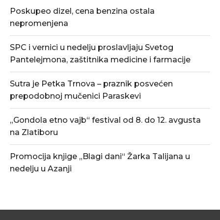
Poskupeo dizel, cena benzina ostala
nepromenjena
SPC i vernici u nedelju proslavljaju Svetog
Pantelejmona, zaštitnika medicine i farmacije
Sutra je Petka Trnova – praznik posvećen
prepodobnoj mučenici Paraskevi
„Gondola etno vajb“ festival od 8. do 12. avgusta
na Zlatiboru
Promocija knjige „Blagi dani“ Žarka Talijana u
nedelju u Azanji