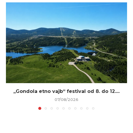
„Gondola etno vajb“ festival od 8. do 12....
07/08/2026