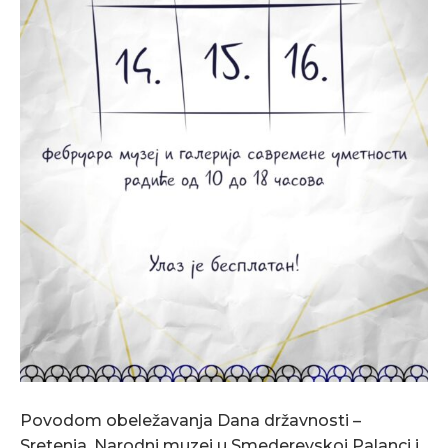
Povodom obeležavanja Dana državnosti –
Sretenja, Narodni muzej u Smederevskoj Palanci i