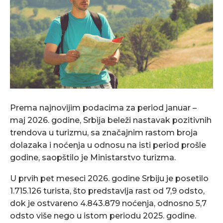
Prema najnovijim podacima za period januar –
maj 2026. godine, Srbija beleži nastavak pozitivnih
trendova u turizmu, sa značajnim rastom broja
dolazaka i noćenja u odnosu na isti period prošle
godine, saopštilo je Ministarstvo turizma.
U prvih pet meseci 2026. godine Srbiju je posetilo
1.715.126 turista, što predstavlja rast od 7,9 odsto,
dok je ostvareno 4.843.879 noćenja, odnosno 5,7
odsto više nego u istom periodu 2025. godine.