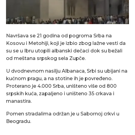
Navršava se 21 godina od pogroma Srba na
Kosovu i Metohiji, koji je izbio zbog lažne vesti da
su se u Ibru utopili albanski dečaci dok su bežali
od meštana srpskog sela Zupče.
U dvodnevnom nasilju Albanaca, Srbi su ubijani na
kućnom pragu, a na stotine ih je povređeno.
Proterano je 4.000 Srba, uništeno više od 800
srpskih kuća, zapaljeno i uništeno 35 crkava i
manastira.
Pomen stradalima održan je u Sabornoj crkvi u
Beogradu.