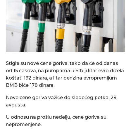
Stigle su nove cene goriva, tako da će od danas
od 15 časova, na pumpama u Srbiji litar evro dizela
koštati 192 dinara, a litar benzina evropremijum
BMB biće 178 dinara.
Nove cene goriva važiće do sledećeg petka, 29.
avgusta.
U odnosu na prošlu nedelju, cene goriva su
nepromenjene.