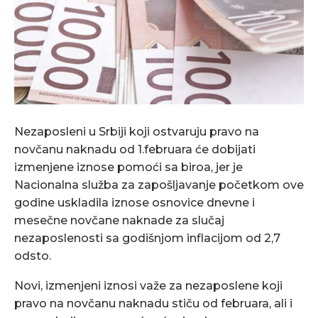
Nezaposleni u Srbiji koji ostvaruju pravo na
novčanu naknadu od 1.februara će dobijati
izmenjene iznose pomoći sa biroa, jer je
Nacionalna služba za zapošljavanje početkom ove
godine uskladila iznose osnovice dnevne i
mesečne novčane naknade za slučaj
nezaposlenosti sa godišnjom inflacijom od 2,7
odsto.
Novi, izmenjeni iznosi važe za nezaposlene koji
pravo na novčanu naknadu stiču od februara, ali i