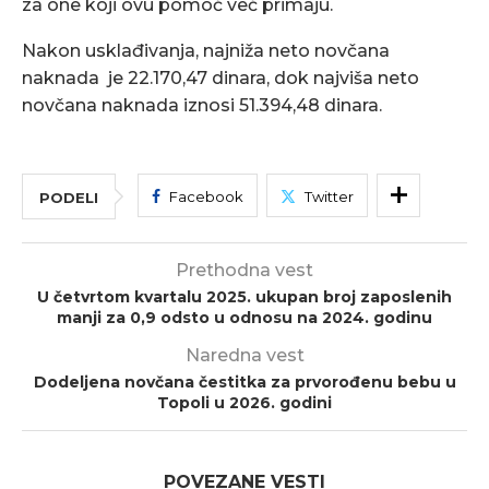
za one koji ovu pomoć već primaju.
Nakon usklađivanja, najniža neto novčana
naknada je 22.170,47 dinara, dok najviša neto
novčana naknada iznosi 51.394,48 dinara.
Facebook
Twitter
PODELI
Prethodna vest
U četvrtom kvartalu 2025. ukupan broj zaposlenih
manji za 0,9 odsto u odnosu na 2024. godinu
Naredna vest
Dodeljena novčana čestitka za prvorođenu bebu u
Topoli u 2026. godini
POVEZANE VESTI