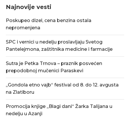
Najnovije vesti
Poskupeo dizel, cena benzina ostala
nepromenjena
SPC i vernici u nedelju proslavljaju Svetog
Pantelejmona, zaštitnika medicine i farmacije
Sutra je Petka Trnova – praznik posvećen
prepodobnoj mučenici Paraskevi
„Gondola etno vajb“ festival od 8. do 12. avgusta
na Zlatiboru
Promocija knjige „Blagi dani“ Žarka Talijana u
nedelju u Azanji