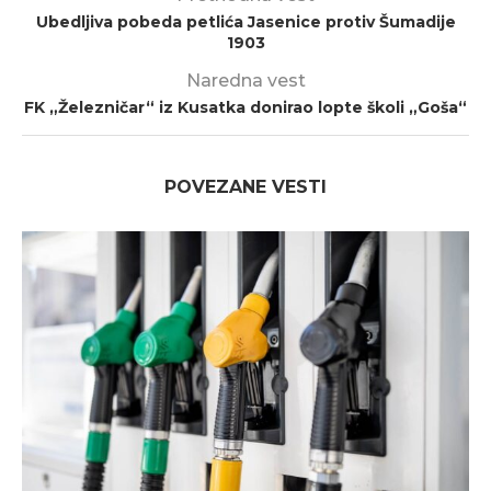
Ubedljiva pobeda petlića Jasenice protiv Šumadije
1903
Naredna vest
FK „Železničar“ iz Kusatka donirao lopte školi „Goša“
POVEZANE VESTI