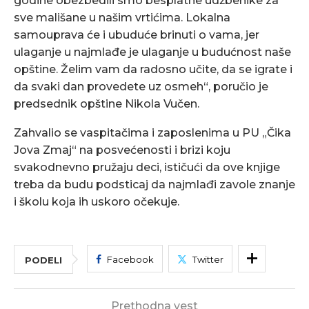
godine obezbedili smo besplatne udžbenike za
sve mališane u našim vrtićima. Lokalna
samouprava će i ubuduće brinuti o vama, jer
ulaganje u najmlađe je ulaganje u budućnost naše
opštine. Želim vam da radosno učite, da se igrate i
da svaki dan provedete uz osmeh“, poručio je
predsednik opštine Nikola Vučen.
Zahvalio se vaspitačima i zaposlenima u PU „Čika
Jova Zmaj“ na posvećenosti i brizi koju
svakodnevno pružaju deci, ističući da ove knjige
treba da budu podsticaj da najmlađi zavole znanje
i školu koja ih uskoro očekuje.
Facebook
Twitter
PODELI
Prethodna vest