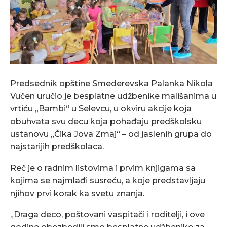
Predsednik opštine Smederevska Palanka Nikola
Vučen uručio je besplatne udžbenike mališanima u
vrtiću „Bambi“ u Selevcu, u okviru akcije koja
obuhvata svu decu koja pohađaju predškolsku
ustanovu „Čika Jova Zmaj“ – od jaslenih grupa do
najstarijih predškolaca.
Reč je o radnim listovima i prvim knjigama sa
kojima se najmlađi susreću, a koje predstavljaju
njihov prvi korak ka svetu znanja.
„Draga deco, poštovani vaspitači i roditelji, i ove