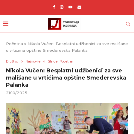
Početna
»
Nikola Vučen: Besplatni udžbenici za sve mališane
u vrtićima opštine Smederevska Palanka
Društvo
Najnovije
Slajder Pocetna
Nikola Vučen: Besplatni udžbenici za sve
mališane u vrtićima opštine Smederevska
Palanka
21/10/2025