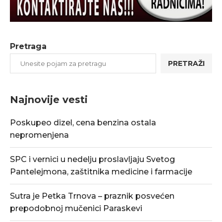
Pretraga
PRETRAŽI
Najnovije vesti
Poskupeo dizel, cena benzina ostala
nepromenjena
SPC i vernici u nedelju proslavljaju Svetog
Pantelejmona, zaštitnika medicine i farmacije
Sutra je Petka Trnova – praznik posvećen
prepodobnoj mučenici Paraskevi