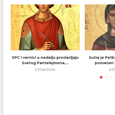
SPC i vernici u nedelju proslavljaju
Sutra je Petk
Svetog Pantelejmona,...
posvećen 
07/08/2026
07/