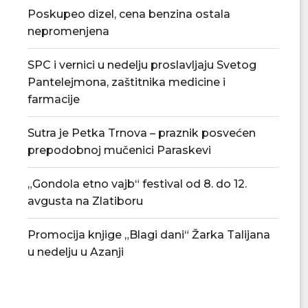
Poskupeo dizel, cena benzina ostala
nepromenjena
SPC i vernici u nedelju proslavljaju Svetog
Pantelejmona, zaštitnika medicine i
farmacije
Sutra je Petka Trnova – praznik posvećen
prepodobnoj mučenici Paraskevi
Tradicionalna Azanjska pogačijada
PU „Čika Jova Zmaj
8. avgusta
novu.
„Gondola etno vajb“ festival od 8. do 12.
07/08/2026
07/08/2
avgusta na Zlatiboru
Promocija knjige „Blagi dani“ Žarka Talijana
u nedelju u Azanji