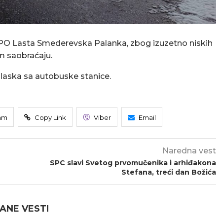
z PO Lasta Smederevska Palanka, zbog izuzetno niskih
m saobraćaju.
olaska sa autobuske stanice.
am
Copy Link
Viber
Email
Naredna vest
SPC slavi Svetog prvomučenika i arhiđakona
Stefana, treći dan Božića
ANE VESTI