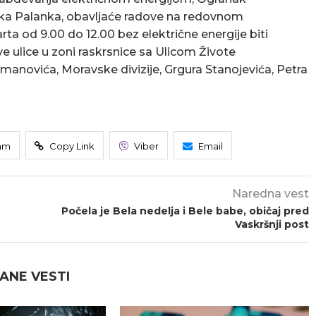
ka Palanka, obavljaće radove na redovnom
rta od 9.00 do 12.00 bez električne energije biti
eve ulice u zoni raskrsnice sa Ulicom Živote
manovića, Moravske divizije, Grgura Stanojevića, Petra
am
Copy Link
Viber
Email
Naredna vest
Počela je Bela nedelja i Bele babe, običaj pred
Vaskršnji post
ANE VESTI