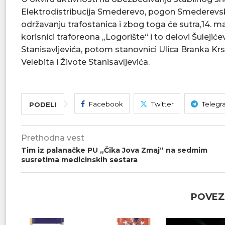
Elektrodistribucija Smederevo, pogon Smederevs
održavanju trafostanica i zbog toga će sutra,14. ma
korisnici traforeona „Logorište“ i to delovi Šulejić
Stanisavljevića, potom stanovnici Ulica Branka Krs
Velebita i Živote Stanisavljevića.
Facebook
Twitter
Telegr
PODELI
Prethodna vest
Tim iz palanačke PU „Čika Jova Zmaj“ na sedmim
susretima medicinskih sestara
POVEZ