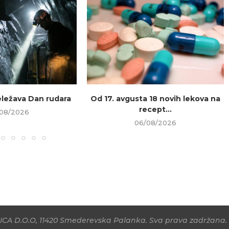
beležava Dan rudara
Od 17. avgusta 18 novih lekova na
recept...
08/2026
06/08/2026
CA D.O.O, 11420 Smederevska Palanka. Sva prava zadržana. 