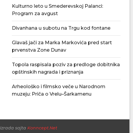
Kulturno leto u Smederevskoj Palanci:
Program za avgust
Divanhana u subotu na Trgu kod fontane
Glavaš jači za Marka Markovića pred start
prvenstva Zone Dunav
Povećan rizik od požara – apel
U Smederevskoj P
građanima da...
vodosnabdevanj
Topola raspisala poziv za predloge dobitnika
snabdevan
06/08/2026
opštinskih nagrada i priznanja
06/08/
Arheološko i filmsko veče u Narodnom
muzeju: Priča o Vrelu–Šarkamenu
Izrada sajta
Konncept.Net