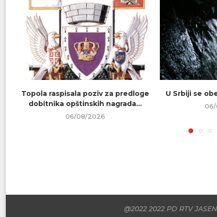
Topola raspisala poziv za predloge
U Srbiji se o
dobitnika opštinskih nagrada...
06/
06/08/2026
@2022 2022 PD RTV JASENI