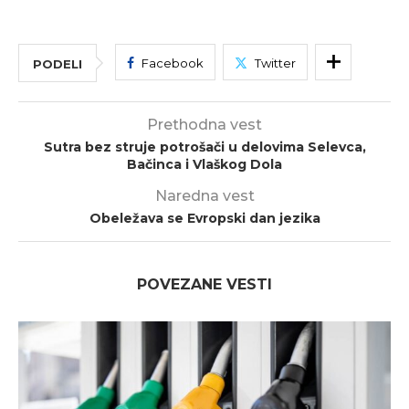
Facebook
Twitter
PODELI
Prethodna vest
Sutra bez struje potrošači u delovima Selevca,
Bačinca i Vlaškog Dola
Naredna vest
Obeležava se Evropski dan jezika
POVEZANE VESTI