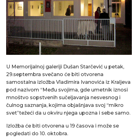
U Memorijalnoj galeriji Dušan Starčević u petak,
29.septembra svečano će biti otvorena
samostalna izložba Vladimira Ivanovića iz Kraljeva
pod nazivom “Među svojima, gde umetnik iznosi
mnoštvo sopstvenih sučeljavanja nesvesnog i
čulnog saznanja, kojima objašnjava svoj “mikro
svet”težeći da u okviru njega upozna i sebe samo.
Izložba će biti otvorena u 19 časova i može se
pogledati do 10. oktobra.