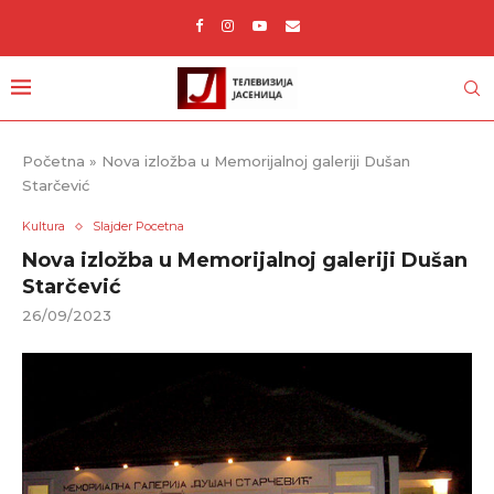
Početna
»
Nova izložba u Memorijalnoj galeriji Dušan
Starčević
Kultura
Slajder Pocetna
Nova izložba u Memorijalnoj galeriji Dušan
Starčević
26/09/2023