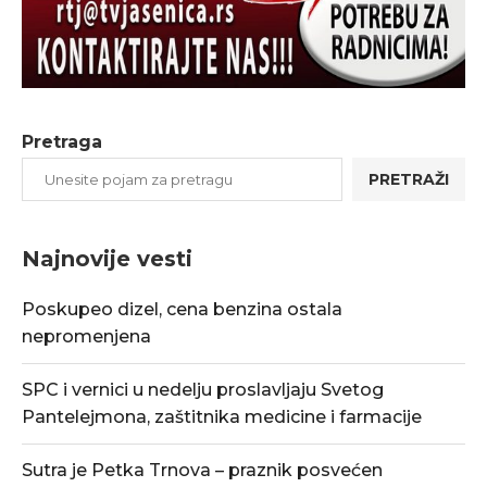
Pretraga
PRETRAŽI
Najnovije vesti
Poskupeo dizel, cena benzina ostala
nepromenjena
SPC i vernici u nedelju proslavljaju Svetog
Pantelejmona, zaštitnika medicine i farmacije
Sutra je Petka Trnova – praznik posvećen