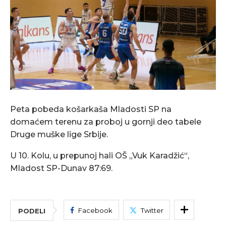
Peta pobeda košarkaša Mladosti SP na
domaćem terenu za proboj u gornji deo tabele
Druge muške lige Srbije.
U 10. Kolu, u prepunoj hali OŠ „Vuk Karadžić“,
Mladost SP-Dunav 87:69.
Facebook
Twitter
PODELI