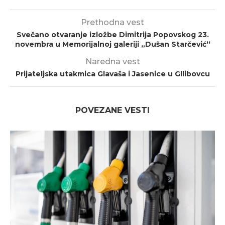
Prethodna vest
Svečano otvaranje izložbe Dimitrija Popovskog 23.
novembra u Memorijalnoj galeriji „Dušan Starčević“
Naredna vest
Prijateljska utakmica Glavaša i Jasenice u Gllibovcu
POVEZANE VESTI