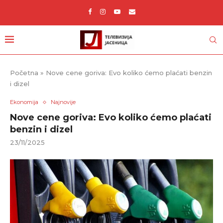
Početna
»
Nove cene goriva: Evo koliko ćemo plaćati benzin
i dizel
Ekonomija
Najnovije
Nove cene goriva: Evo koliko ćemo plaćati
benzin i dizel
23/11/2025