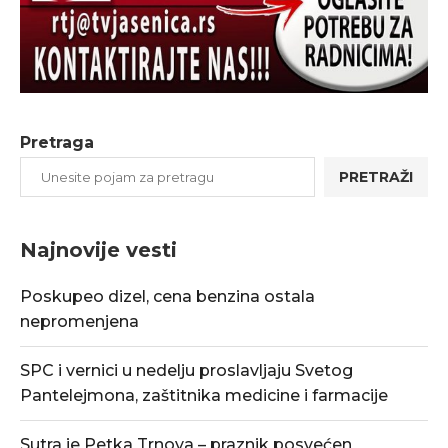
Pretraga
PRETRAŽI
Najnovije vesti
Poskupeo dizel, cena benzina ostala
nepromenjena
SPC i vernici u nedelju proslavljaju Svetog
Pantelejmona, zaštitnika medicine i farmacije
Sutra je Petka Trnova – praznik posvećen