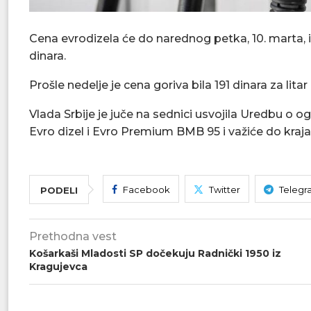
Cena evrodizela će do narednog petka, 10. marta, izn
dinara.
Prošle nedelje je cena goriva bila 191 dinara za litar 
Vlada Srbije je juče na sednici usvojila Uredbu o o
Evro dizel i Evro Premium BMB 95 i važiće do kraj
Facebook
Twitter
Telegr
PODELI
Prethodna vest
Košarkaši Mladosti SP dočekuju Radnički 1950 iz
Kragujevca