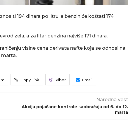
ositi 194 dinara po litru, a benzin će koštati 174
evrodizela, a za litar benzina najviše 171 dinara.
graničenju visine cena derivata nafte koja se odnosi na
a marta.
am
Copy Link
Viber
Email
Naredna vest
Akcija pojačane kontrole saobraćaja od 6. do 12.
marta