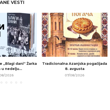
ANE VESTI
e „Blagi dani“ Žarka
Tradicionalna Azanjska pogačijada
 u nedelju...
8. avgusta
08/2026
07/08/2026