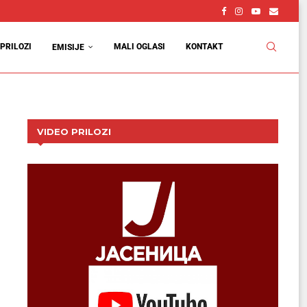
PRILOZI
MALI OGLASI
KONTAKT
EMISIJE
VIDEO PRILOZI