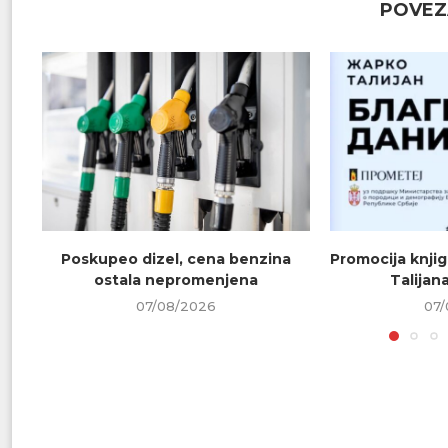
POVEZ
Poskupeo dizel, cena benzina
Promocija knjig
ostala nepromenjena
Talijana
07/08/2026
07/