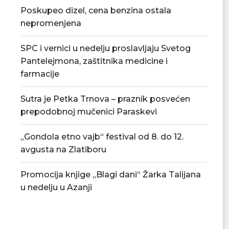
Poskupeo dizel, cena benzina ostala
nepromenjena
SPC i vernici u nedelju proslavljaju Svetog
Pantelejmona, zaštitnika medicine i
farmacije
Sutra je Petka Trnova – praznik posvećen
prepodobnoj mučenici Paraskevi
Nenad Jezdić u predstavi „Knjiga o
Vlada Srbije usvoj
„Gondola etno vajb“ festival od 8. do 12.
Milutinu“ u...
podrške privred
avgusta na Zlatiboru
07/08/2026
07/08/2
Promocija knjige „Blagi dani“ Žarka Talijana
u nedelju u Azanji