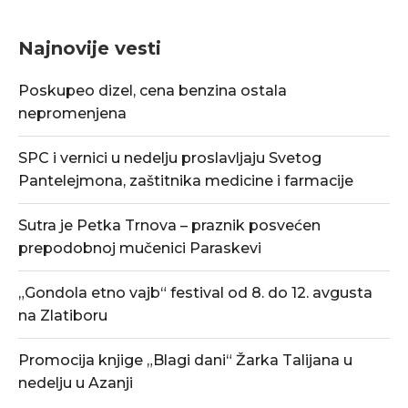
Najnovije vesti
Poskupeo dizel, cena benzina ostala
nepromenjena
SPC i vernici u nedelju proslavljaju Svetog
Pantelejmona, zaštitnika medicine i farmacije
Sutra je Petka Trnova – praznik posvećen
prepodobnoj mučenici Paraskevi
„Gondola etno vajb“ festival od 8. do 12. avgusta
na Zlatiboru
Promocija knjige „Blagi dani“ Žarka Talijana u
nedelju u Azanji