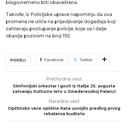
blagovremeno biti obaveštena.
Takođe, iz Policijske uprave napominju da ova
promena ne utiče na prijavljivanje događaja koji
zahtevaju postupanje policije, koje se i dalje
obavlja pozivom na broj 192.
Facebook
Twitter
PODELI
Prethodna vest
Simfonijski orkestar i gosti iz Italije 25. avgusta
zatvaraju Kulturno leto u Smederevskoj Palanci
Naredna vest
Opštinsko veće opštine Rača usvojilo predlog prvog
rebalansa budžeta