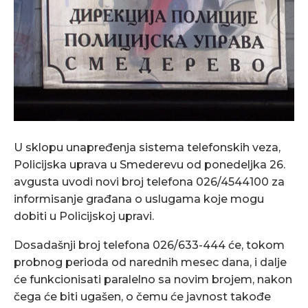
U sklopu unapređenja sistema telefonskih veza,
Policijska uprava u Smederevu od ponedeljka 26.
avgusta uvodi novi broj telefona 026/4544100 za
informisanje građana o uslugama koje mogu
dobiti u Policijskoj upravi.
Dosadašnji broj telefona 026/633-444 će, tokom
probnog perioda od narednih mesec dana, i dalje
će funkcionisati paralelno sa novim brojem, nakon
čega će biti ugašen, o čemu će javnost takođe