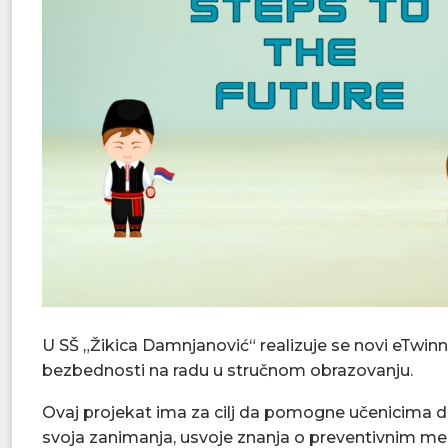
U SŠ „Žikica Damnjanović“ realizuje se novi eTwinn
bezbednosti na radu u stručnom obrazovanju.
Ovaj projekat ima za cilj da pomogne učenicima d
svoja zanimanja, usvoje znanja o preventivnim mer