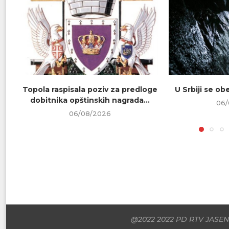
Topola raspisala poziv za predloge
U Srbiji se o
dobitnika opštinskih nagrada...
06/
06/08/2026
@2022 2022 PD RTV JASENI