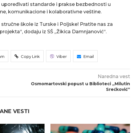
i upoređivati standarde i prakse bezbednosti u
lne, komunikacione i kolaborativne veštine.
tručne škole iz Turske i Poljske! Pratite nas za
 projekta“, dodaju iz SŠ „Žikica Damnjanović“.
am
Copy Link
Viber
Email
Naredna vest
Osmomartovski popust u Biblioteci „Milutin
Srećković“
ANE VESTI