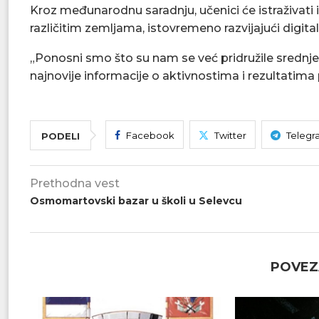
Kroz međunarodnu saradnju, učenici će istraživati 
različitim zemljama, istovremeno razvijajući digita
„Ponosni smo što su nam se već pridružile srednje s
najnovije informacije o aktivnostima i rezultatima
Facebook
Twitter
Telegr
PODELI
Prethodna vest
Osmomartovski bazar u školi u Selevcu
POVEZ