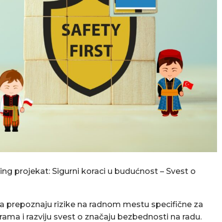
ing projekat: Sigurni koraci u budućnost – Svest o
a prepoznaju rizike na radnom mestu specifične za
ama i razviju svest o značaju bezbednosti na radu.