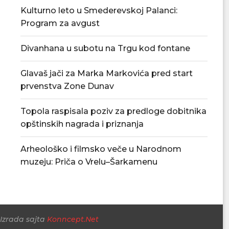
Kulturno leto u Smederevskoj Palanci:
Program za avgust
Divanhana u subotu na Trgu kod fontane
Glavaš jači za Marka Markovića pred start
prvenstva Zone Dunav
Povećan rizik od požara – apel
U Smederevskoj P
građanima da...
vodosnabdevanj
Topola raspisala poziv za predloge dobitnika
snabdevan
06/08/2026
opštinskih nagrada i priznanja
06/08/
Arheološko i filmsko veče u Narodnom
muzeju: Priča o Vrelu–Šarkamenu
Izrada sajta
Konncept.Net