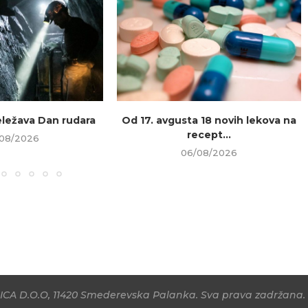
beležava Dan rudara
Od 17. avgusta 18 novih lekova na
recept...
08/2026
06/08/2026
CA D.O.O, 11420 Smederevska Palanka. Sva prava zadržana. 