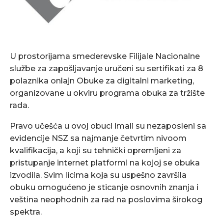
U prostorijama smederevske Filijale Nacionalne
službe za zapošljavanje uručeni su sertifikati za 8
polaznika onlajn Obuke za digitalni marketing,
organizovane u okviru programa obuka za tržište
rada.
Pravo učešća u ovoj obuci imali su nezaposleni sa
evidencije NSZ sa najmanje četvrtim nivoom
kvalifikacija, a koji su tehnički opremljeni za
pristupanje internet platformi na kojoj se obuka
izvodila. Svim licima koja su uspešno završila
obuku omogućeno je sticanje osnovnih znanja i
veština neophodnih za rad na poslovima širokog
spektra.