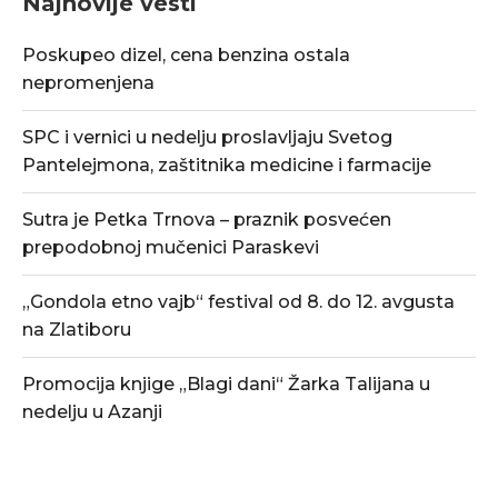
Najnovije vesti
Poskupeo dizel, cena benzina ostala
nepromenjena
SPC i vernici u nedelju proslavljaju Svetog
Pantelejmona, zaštitnika medicine i farmacije
Sutra je Petka Trnova – praznik posvećen
prepodobnoj mučenici Paraskevi
„Gondola etno vajb“ festival od 8. do 12. avgusta
na Zlatiboru
Promocija knjige „Blagi dani“ Žarka Talijana u
nedelju u Azanji