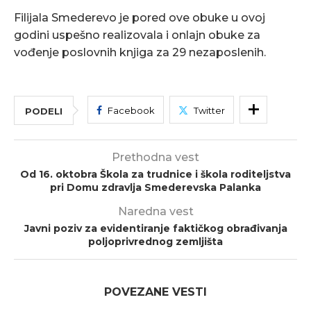
Filijala Smederevo je pored ove obuke u ovoj
godini uspešno realizovala i onlajn obuke za
vođenje poslovnih knjiga za 29 nezaposlenih.
Facebook
Twitter
PODELI
Prethodna vest
Od 16. oktobra Škola za trudnice i škola roditeljstva
pri Domu zdravlja Smederevska Palanka
Naredna vest
Javni poziv za evidentiranje faktičkog obrađivanja
poljoprivrednog zemljišta
POVEZANE VESTI