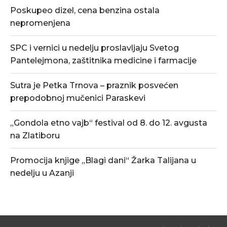
Poskupeo dizel, cena benzina ostala
nepromenjena
SPC i vernici u nedelju proslavljaju Svetog
Pantelejmona, zaštitnika medicine i farmacije
Sutra je Petka Trnova – praznik posvećen
prepodobnoj mučenici Paraskevi
„Gondola etno vajb“ festival od 8. do 12. avgusta
na Zlatiboru
Promocija knjige „Blagi dani“ Žarka Talijana u
nedelju u Azanji