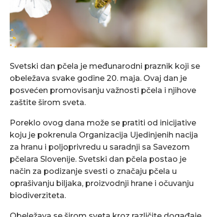
Svetski dan pčela je međunarodni praznik koji se
obeležava svake godine 20. maja. Ovaj dan je
posvećen promovisanju važnosti pčela i njihove
zaštite širom sveta.
Poreklo ovog dana može se pratiti od inicijative
koju je pokrenula Organizacija Ujedinjenih nacija
za hranu i poljoprivredu u saradnji sa Savezom
pčelara Slovenije. Svetski dan pčela postao je
način za podizanje svesti o značaju pčela u
oprašivanju biljaka, proizvodnji hrane i očuvanju
biodiverziteta.
Obeležava se širom sveta kroz različite događaje,