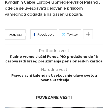
Kyngshin Cable Europe u Smederevskoj Palanci ,
gde će se uvežbavati delovanje prilikom
vanrednog događaja na gašenju požara.
Facebook
Twitter
PODELI
Prethodna vest
Radno vreme službi Fonda PIO produženo do 18
časova radi bržeg preuzimanja penzionerskih kartica
Naredna vest
Pravoslavni kalendar: Usekovanje glave svetog
Jovana Krstitelja
POVEZANE VESTI