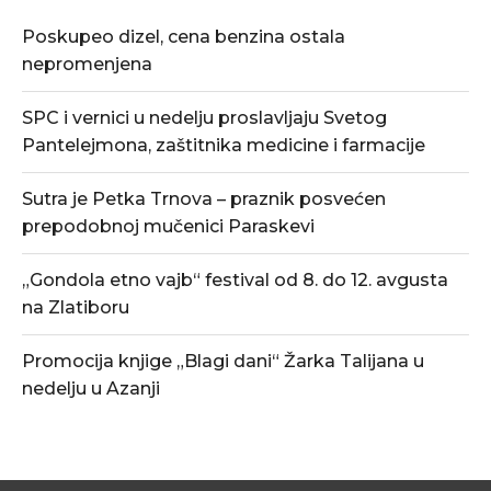
Poskupeo dizel, cena benzina ostala
nepromenjena
SPC i vernici u nedelju proslavljaju Svetog
Pantelejmona, zaštitnika medicine i farmacije
Sutra je Petka Trnova – praznik posvećen
prepodobnoj mučenici Paraskevi
„Gondola etno vajb“ festival od 8. do 12. avgusta
na Zlatiboru
Promocija knjige „Blagi dani“ Žarka Talijana u
nedelju u Azanji