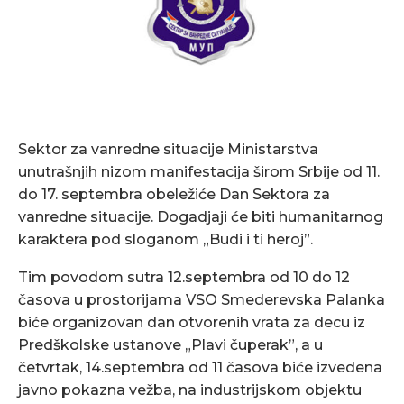
Sektor za vanredne situacije Ministarstva
unutrašnjih nizom manifestacija širom Srbije od 11.
do 17. septembra obeležiće Dan Sektora za
vanredne situacije. Dogadjaji će biti humanitarnog
karaktera pod sloganom „Budi i ti heroj”.
Tim povodom sutra 12.septembra od 10 do 12
časova u prostorijama VSO Smederevska Palanka
biće organizovan dan otvorenih vrata za decu iz
Predškolske ustanove „Plavi čuperak”, a u
četvrtak, 14.septembra od 11 časova biće izvedena
javno pokazna vežba, na industrijskom objektu