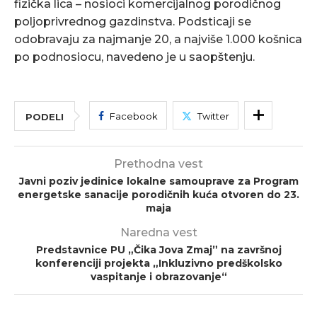
fizička lica – nosioci komercijalnog porodičnog
poljoprivrednog gazdinstva. Podsticaji se
odobravaju za najmanje 20, a najviše 1.000 košnica
po podnosiocu, navedeno je u saopštenju.
Facebook
Twitter
PODELI
Prethodna vest
Javni poziv jedinice lokalne samouprave za Program
energetske sanacije porodičnih kuća otvoren do 23.
maja
Naredna vest
Predstavnice PU „Čika Jova Zmaj” na završnoj
konferenciji projekta „Inkluzivno predškolsko
vaspitanje i obrazovanje“