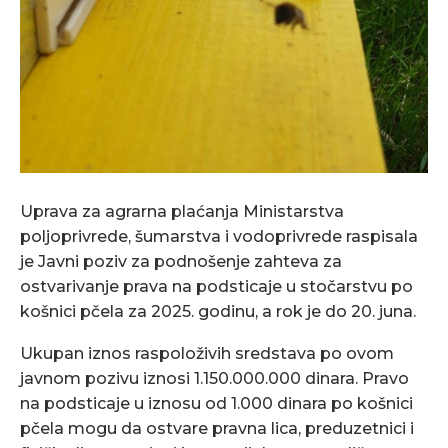
Uprava za agrarna plaćanja Ministarstva
poljoprivrede, šumarstva i vodoprivrede raspisala
je Javni poziv za podnošenje zahteva za
ostvarivanje prava na podsticaje u stočarstvu po
košnici pčela za 2025. godinu, a rok je do 20. juna.
Ukupan iznos raspoloživih sredstava po ovom
javnom pozivu iznosi 1.150.000.000 dinara. Pravo
na podsticaje u iznosu od 1.000 dinara po košnici
pčela mogu da ostvare pravna lica, preduzetnici i