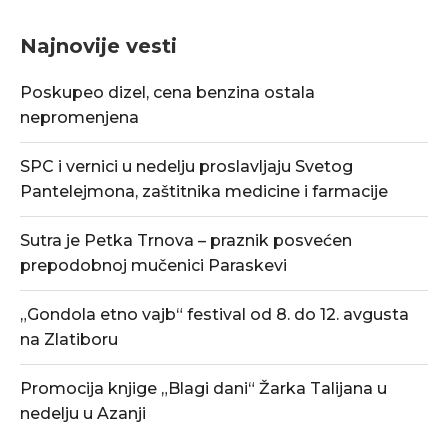
Najnovije vesti
Poskupeo dizel, cena benzina ostala
nepromenjena
SPC i vernici u nedelju proslavljaju Svetog
Pantelejmona, zaštitnika medicine i farmacije
Sutra je Petka Trnova – praznik posvećen
prepodobnoj mučenici Paraskevi
„Gondola etno vajb“ festival od 8. do 12. avgusta
na Zlatiboru
Promocija knjige „Blagi dani“ Žarka Talijana u
nedelju u Azanji