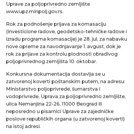
Uprave za poljoprivredno zemljište
www.upz.minpolj.gov.rs.
Rok za podnošenje prijava za komasaciju
(investicione radove, geodetsko-tehničke radove i
izradu programa komasacije) je 28. jul, za nabavku
nove opreme za navodnjavanje 1. avgust, dok je
rok za prijave za kontrolu plodnosti obradivog
poljoprivrednog zemljišta 10. oktobar.
Konkursna dokumentacija dostavlja se u
zatvorenoj koverti poštanskim putem, na adresu:
Ministarstvo poljoprivrede, šumarstva i
vodoprivrede, Uprava za poljoprivredno zemljište,
ulica Nemanjina 22-26, 11000 Beograd ili
neposredno u pisarnici Uprave za zajedničke
poslove republičkih organa (u zatvorenoj koverti)
na istoj adresi.