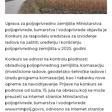
Uprava za poljoprivredno zemljište Ministarstva
poljoprivrede, šumarstva i vodoprivrede objavila je
Konkurs za raspodelu sredstava za izvođenje
radova na zaštiti, uređenju i korišćenju
poljoprivrednog zemljišta u 2025. godini.
Konkurs se odnosi na kontrolu plodnosti
obradivog poljoprivrednog zemljišta, komasaciju
(investicione radove, geodetsko-tehničke radove i
izradu programa komasacije), kao i nabavku nove
opreme za navodnjavanje. Prijave na konkurs se
podnose od sutra, 15. jula na obrascu koji se može
preuzeti sa internet stranice Ministarstva
poljoprivrede, šumarstva i vodoprivrede
www.minpolj.gov.rs, odnosno sa internet stranice