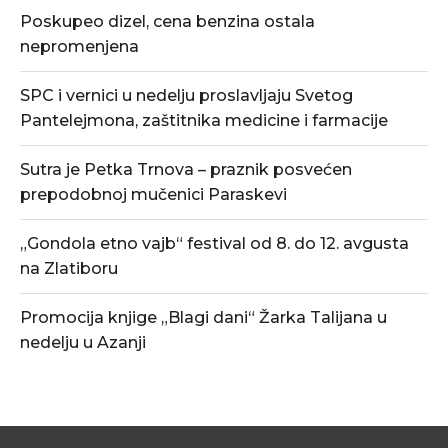
Poskupeo dizel, cena benzina ostala
nepromenjena
SPC i vernici u nedelju proslavljaju Svetog
Pantelejmona, zaštitnika medicine i farmacije
Sutra je Petka Trnova – praznik posvećen
prepodobnoj mučenici Paraskevi
„Gondola etno vajb“ festival od 8. do 12. avgusta
na Zlatiboru
Promocija knjige „Blagi dani“ Žarka Talijana u
nedelju u Azanji