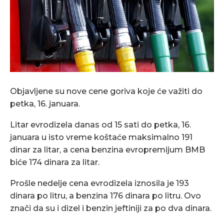
Objavljene su nove cene goriva koje će važiti do
petka, 16. januara.
Litar evrodizela danas od 15 sati do petka, 16.
januara u isto vreme koštaće maksimalno 191
dinar za litar, a cena benzina evropremijum BMB
biće 174 dinara za litar.
Prošle nedelje cena evrodizela iznosila je 193
dinara po litru, a benzina 176 dinara po litru. Ovo
znači da su i dizel i benzin jeftiniji za po dva dinara.