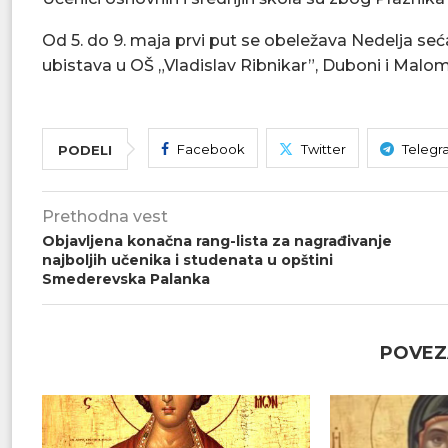
Od 5. do 9. maja prvi put se obeležava Nedelja seć
ubistava u OŠ „Vladislav Ribnikar”, Duboni i Malom 
Facebook
Twitter
Telegr
PODELI
Prethodna vest
Objavljena konačna rang-lista za nagrađivanje
najboljih učenika i studenata u opštini
Smederevska Palanka
POVEZ