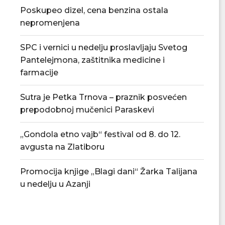
Poskupeo dizel, cena benzina ostala
nepromenjena
SPC i vernici u nedelju proslavljaju Svetog
Pantelejmona, zaštitnika medicine i
farmacije
Tradicionalna Azanjska pogačijada
PU „Čika Jova Zmaj
8. avgusta
novu.
Sutra je Petka Trnova – praznik posvećen
07/08/2026
07/08/2
prepodobnoj mučenici Paraskevi
„Gondola etno vajb“ festival od 8. do 12.
avgusta na Zlatiboru
Promocija knjige „Blagi dani“ Žarka Talijana
u nedelju u Azanji