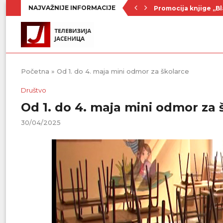
NAJVAŽNIJE INFORMACIJE
Promocija knjige „Bl
Nenad Jezdić u predst
Ognjenović: Sve sp
Penzionerima iz kate
Vlada Srbije usvojila
PU „Čika Jova Zmaj“:
Kulturno leto u Sme
Divanhana u subotu
Prvenstvo počinje 19
Početna
»
Od 1. do 4. maja mini odmor za školarce
Društvo
Od 1. do 4. maja mini odmor za 
30/04/2025