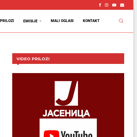
PRILOZI
MALI OGLASI
KONTAKT
EMISIJE
VIDEO PRILOZI