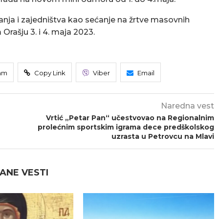
anja i zajedništva kao sećanje na žrtve masovnih
Orašju 3. i 4. maja 2023.
am
Copy Link
Viber
Email
Naredna vest
Vrtić „Petar Pan“ učestvovao na Regionalnim
prolećnim sportskim igrama dece predškolskog
uzrasta u Petrovcu na Mlavi
ANE VESTI