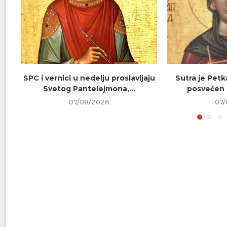
SPC i vernici u nedelju proslavljaju
Sutra je Petk
Svetog Pantelejmona,...
posvećen 
07/08/2026
07/