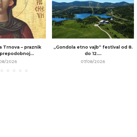
a Trnova – praznik
„Gondola etno vajb“ festival od 8.
prepodobnoj...
do 12....
08/2026
07/08/2026