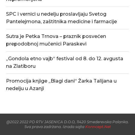
SPC i vernici u nedelju proslavljaju Svetog
Pantelejmona, zaštitnika medicine i farmacije
Sutra je Petka Trnova – praznik posvećen
prepodobnoj mučenici Paraskevi
„Gondola etno vajb“ festival od 8. do 12. avgusta
na Zlatiboru
Promocija knjige „Blagi dani“ Žarka Talijana u
nedelju u Azanji
@2022 2022 PD RTV JASENICA D.O.O, 11420 Smederevska Palanka.
Sva prava zadržana. Izrada sajta
Konncept.Net