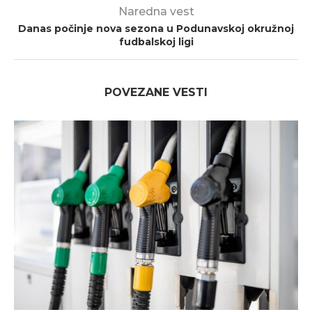
Naredna vest
Danas počinje nova sezona u Podunavskoj okružnoj
fudbalskoj ligi
POVEZANE VESTI