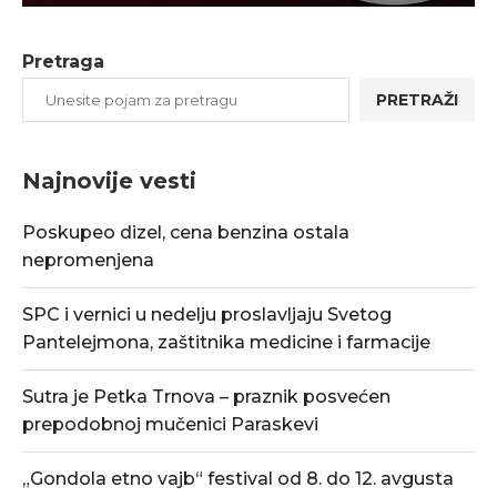
Pretraga
PRETRAŽI
Najnovije vesti
Poskupeo dizel, cena benzina ostala
nepromenjena
SPC i vernici u nedelju proslavljaju Svetog
Pantelejmona, zaštitnika medicine i farmacije
Sutra je Petka Trnova – praznik posvećen
prepodobnoj mučenici Paraskevi
„Gondola etno vajb“ festival od 8. do 12. avgusta