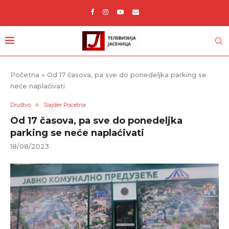
Početna
»
Od 17 časova, pa sve do ponedeljka parking se
neće naplaćivati
Društvo
Slajder Pocetna
Od 17 časova, pa sve do ponedeljka
parking se neće naplaćivati
18/08/2023