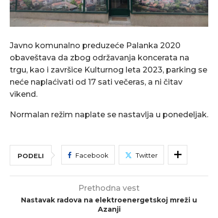
Javno komunalno preduzeće Palanka 2020
obaveštava da zbog održavanja koncerata na
trgu, kao i završice Kulturnog leta 2023, parking se
neće naplaćivati od 17 sati večeras, a ni čitav
vikend.
Normalan režim naplate se nastavlja u ponedeljak.
Facebook
Twitter
PODELI
Prethodna vest
Nastavak radova na elektroenergetskoj mreži u
Azanji