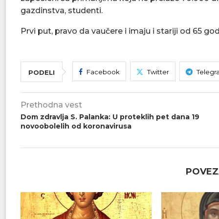
gazdinstva, studenti.
Prvi put, pravo da vaučere i imaju i stariji od 65 go
Facebook
Twitter
Telegr
PODELI
Prethodna vest
Dom zdravlja S. Palanka: U proteklih pet dana 19
novoobolelih od koronavirusa
POVEZ