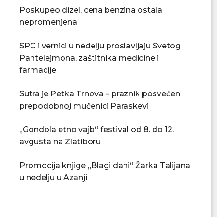
Poskupeo dizel, cena benzina ostala
nepromenjena
SPC i vernici u nedelju proslavljaju Svetog
Pantelejmona, zaštitnika medicine i
farmacije
Tradicionalna Azanjska pogačijada
PU „Čika Jova Zmaj
8. avgusta
novu.
Sutra je Petka Trnova – praznik posvećen
07/08/2026
07/08/2
prepodobnoj mučenici Paraskevi
„Gondola etno vajb“ festival od 8. do 12.
avgusta na Zlatiboru
Promocija knjige „Blagi dani“ Žarka Talijana
u nedelju u Azanji