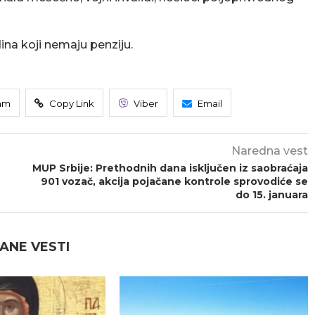
dina koji nemaju penziju.
am
Copy Link
Viber
Email
Naredna vest
MUP Srbije: Prethodnih dana isključen iz saobraćaja
901 vozač, akcija pojačane kontrole sprovodiće se
do 15. januara
ANE VESTI