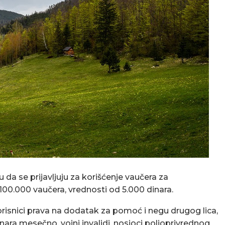
da se prijavljuju za korišćenje vaučera za
100.000 vaučera, vrednosti od 5.000 dinara.
orisnici prava na dodatak za pomoć i negu drugog lica,
ara mesečno, vojni invalidi, nosioci poljoprivrednog