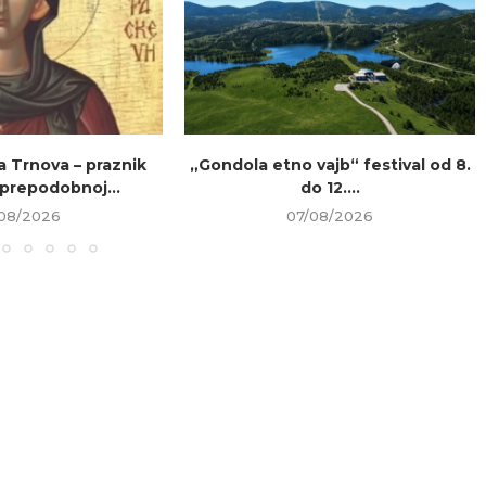
a Trnova – praznik
„Gondola etno vajb“ festival od 8.
prepodobnoj...
do 12....
08/2026
07/08/2026