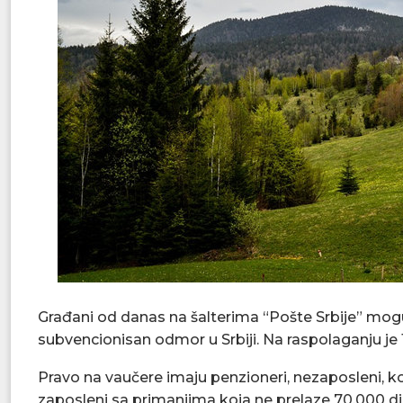
Građani od danas na šalterima “Pošte Srbije” mogu 
subvencionisan odmor u Srbiji. Na raspolaganju je 
Pravo na vaučere imaju penzioneri, nezaposleni, k
zaposleni sa primanjima koja ne prelaze 70.000 din