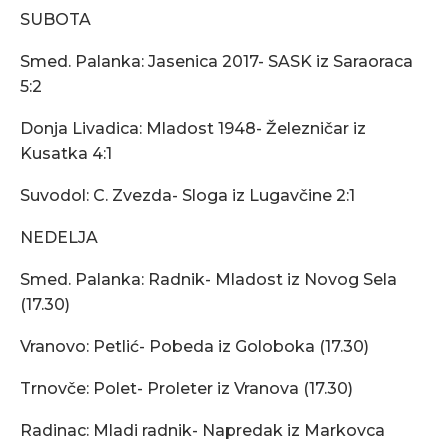
SUBOTA
Smed. Palanka: Jasenica 2017- SASK iz Saraoraca
5:2
Donja Livadica: Mladost 1948- Železničar iz
Kusatka 4:1
Suvodol: C. Zvezda- Sloga iz Lugavčine 2:1
NEDELJA
Smed. Palanka: Radnik- Mladost iz Novog Sela
(17.30)
Vranovo: Petlić- Pobeda iz Goloboka (17.30)
Trnovče: Polet- Proleter iz Vranova (17.30)
Radinac: Mladi radnik- Napredak iz Markovca