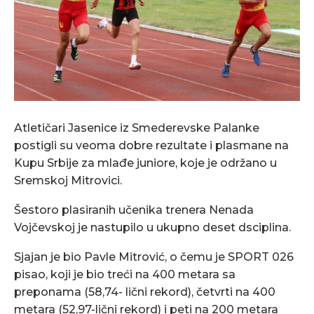
Atletičari Jasenice iz Smederevske Palanke
postigli su veoma dobre rezultate i plasmane na
Kupu Srbije za mlađe juniore, koje je održano u
Sremskoj Mitrovici.
Šestoro plasiranih učenika trenera Nenada
Vojčevskoj je nastupilo u ukupno deset dsciplina.
Sjajan je bio Pavle Mitrović, o čemu je SPORT 026
pisao, koji je bio treći na 400 metara sa
preponama (58,74- lični rekord), četvrti na 400
metara (52,97-lični rekord) i peti na 200 metara