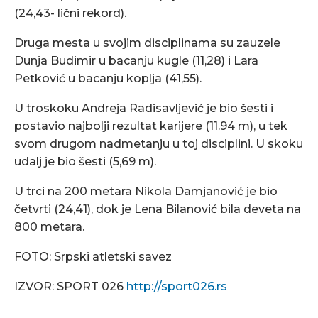
(24,43- lični rekord).
Druga mesta u svojim disciplinama su zauzele
Dunja Budimir u bacanju kugle (11,28) i Lara
Petković u bacanju koplja (41,55).
U troskoku Andreja Radisavljević je bio šesti i
postavio najbolji rezultat karijere (11.94 m), u tek
svom drugom nadmetanju u toj disciplini. U skoku
udalj je bio šesti (5,69 m).
U trci na 200 metara Nikola Damjanović je bio
četvrti (24,41), dok je Lena Bilanović bila deveta na
800 metara.
FOTO: Srpski atletski savez
IZVOR: SPORT 026
http://sport026.rs