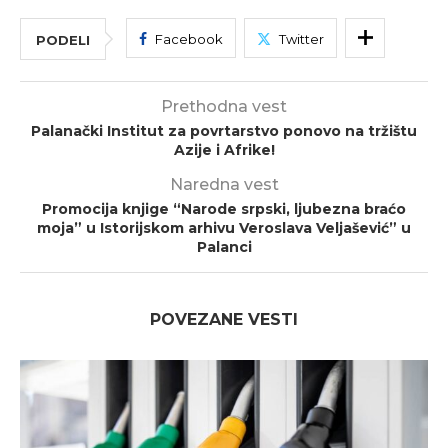
Facebook
Twitter
PODELI
Prethodna vest
Palanački Institut za povrtarstvo ponovo na tržištu
Azije i Afrike!
Naredna vest
Promocija knjige “Narode srpski, ljubezna braćo
moja” u Istorijskom arhivu Veroslava Veljašević” u
Palanci
POVEZANE VESTI