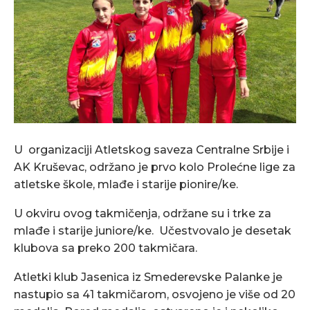
U organizaciji Atletskog saveza Centralne Srbije i
AK Kruševac, održano je prvo kolo Prolećne lige za
atletske škole, mlađe i starije pionire/ke.
U okviru ovog takmičenja, održane su i trke za
mlađe i starije juniore/ke. Učestvovalo je desetak
klubova sa preko 200 takmičara.
Atletki klub Jasenica iz Smederevske Palanke je
nastupio sa 41 takmičarom, osvojeno je više od 20