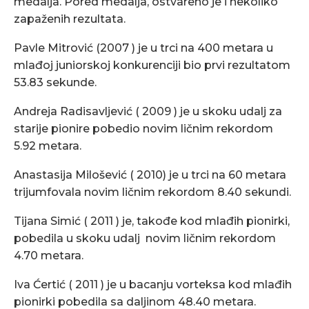
medalja. Pored medalja, ostvareno je i nekoliko
zapaženih rezultata.
Pavle Mitrović (2007 ) je u trci na 400 metara u
mlađoj juniorskoj konkurenciji bio prvi rezultatom
53.83 sekunde.
Andreja Radisavljević ( 2009 ) je u skoku udalj za
starije pionire pobedio novim ličnim rekordom
5.92 metara.
Anastasija Milošević ( 2010) je u trci na 60 metara
trijumfovala novim ličnim rekordom 8.40 sekundi.
Tijana Simić ( 2011 ) je, takođe kod mlađih pionirki,
pobedila u skoku udalj novim ličnim rekordom
4.70 metara.
Iva Ćertić ( 2011 ) je u bacanju vorteksa kod mlađih
pionirki pobedila sa daljinom 48.40 metara.