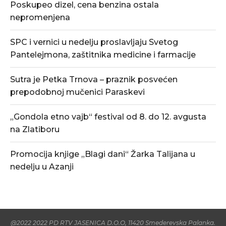
Poskupeo dizel, cena benzina ostala
nepromenjena
SPC i vernici u nedelju proslavljaju Svetog
Pantelejmona, zaštitnika medicine i farmacije
Sutra je Petka Trnova – praznik posvećen
prepodobnoj mučenici Paraskevi
„Gondola etno vajb“ festival od 8. do 12. avgusta
na Zlatiboru
Promocija knjige „Blagi dani“ Žarka Talijana u
nedelju u Azanji
@2022 2022 PD RTV JASENICA D.O.O, 11420 Smederevska Palanka.