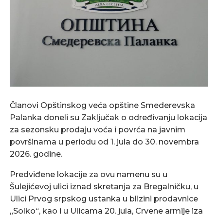
Članovi Opštinskog veća opštine Smederevska
Palanka doneli su Zaključak o određivanju lokacija
za sezonsku prodaju voća i povrća na javnim
površinama u periodu od 1. jula do 30. novembra
2026. godine.
Predviđene lokacije za ovu namenu su u
Šulejićevoj ulici iznad skretanja za Bregalničku, u
Ulici Prvog srpskog ustanka u blizini prodavnice
„Solko“, kao i u Ulicama 20. jula, Crvene armije iza