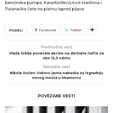
benzinske pumpe, Karađorđevoj kod stadiona i
Palanačke čete na platou ispred pijace.
Facebook
Twitter
PODELI
Prethodna vest
Vlada Srbije povećala akcize na derivate nafte za
oko 12,5 odsto
Naredna vest
Nikola Vučen: Uskoro javna nabavka za izgradnju
novog mosta u Mramorcu
POVEZANE VESTI