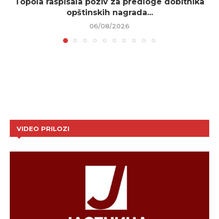
Topola raspisala poziv za predloge dobitnika
opštinskih nagrada...
06/08/2026
VIDEO PRILOZI