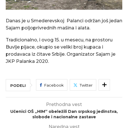
Danas je u Smederevskoj Palanci održan još jedan
Sajam poljoprivrednih mašina i alata.
Tradicionalno, i ovog 15. u mesecu, na prostoru
Buvlje pijace, okupio se veliki broj kupaca i
prodavaca iz čitave Srbije. Organizator Sajam je
JKP Palanka 2020.
Facebook
Twitter
PODELI
Prethodna vest
Učenici OŠ „HIM“ obeležili Dan srpskog jedinstva,
slobode i nacionalne zastave
Naredna vest