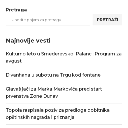
Pretraga
PRETRAŽI
Najnovije vesti
Kulturno leto u Smederevskoj Palanci: Program za
avgust
Divanhana u subotu na Trgu kod fontane
Glavaš jači za Marka Markovića pred start
prvenstva Zone Dunav
Topola raspisala poziv za predloge dobitnika
opštinskih nagrada i priznanja