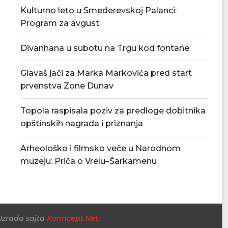
Kulturno leto u Smederevskoj Palanci:
Program za avgust
Divanhana u subotu na Trgu kod fontane
Tropske vrućine ostaju u Srbiji – u
Prvenstvo počinje
petak...
Jasenica dočekuj
Glavaš jači za Marka Markovića pred start
05/08/2026
05/08/
prvenstva Zone Dunav
Topola raspisala poziv za predloge dobitnika
opštinskih nagrada i priznanja
Arheološko i filmsko veče u Narodnom
muzeju: Priča o Vrelu–Šarkamenu
Izrada sajta
Konncept.Net