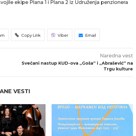
vojile ekipe Plana 1 i Plana 2 iz Udruženja penzionera
am
Copy Link
Viber
Email
Naredna vest
Svečani nastup KUD-ova „Goša“ i „Abrašević“ na
Trgu kulture
ANE VESTI