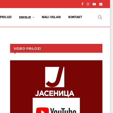
vcu
d
PRILOZI
MALI OGLASI
KONTAKT
EMISIJE
VIDEO PRILOZI