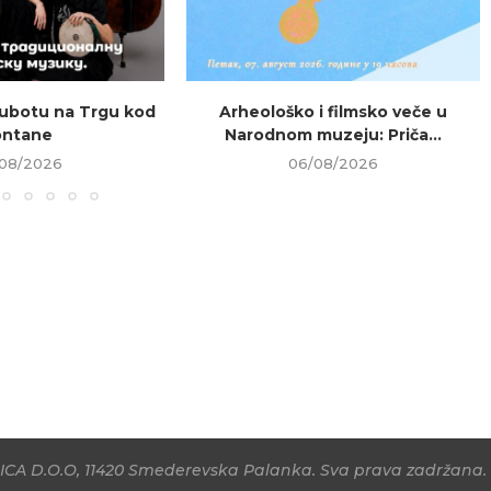
ubotu na Trgu kod
Arheološko i filmsko veče u
ontane
Narodnom muzeju: Priča...
08/2026
06/08/2026
CA D.O.O, 11420 Smederevska Palanka. Sva prava zadržana. 