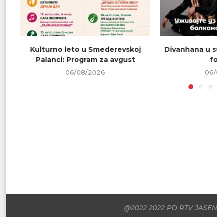
Kulturno leto u Smederevskoj
Divanhana u s
Palanci: Program za avgust
f
06/08/2026
06/
@2022 2022 PD RTV JASENI