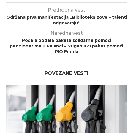
Prethodna vest
Održana prva manifestacija „Biblioteka zove – talenti
odgovaraju“
Naredna vest
Počela podela paketa solidarne pomoći
penzionerima u Palanci – Stigao 821 paket pomoći
PIO Fonda
POVEZANE VESTI