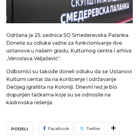
Održana je 25. sednica SO Smederevska Palanka.
Donete su odluke važne za funkcionisanje dve
ustanove u našem gradu, Kulturnog centra i arhiva
„Veroslava Veljašević“.
Odbornici su takođe doneli odluku da se Ustanovi
Kulturni centar da na korišćenje i održavanje
Dečijeg igrališta na Koloniji. Dnevni red je bio
dopunjen tačkama koje su se odnosile na
kadrovska rešenja.
Facebook
Twitter
PODELI