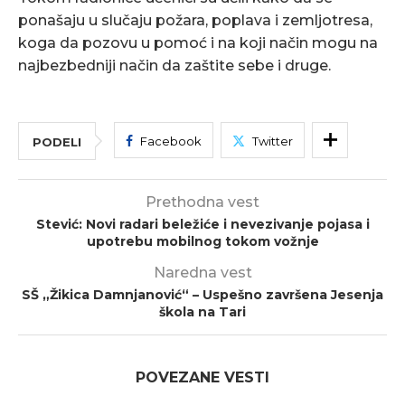
ponašaju u slučaju požara, poplava i zemljotresa,
koga da pozovu u pomoć i na koji način mogu na
najbezbedniji način da zaštite sebe i druge.
Facebook
Twitter
PODELI
Prethodna vest
Stević: Novi radari beležiće i nevezivanje pojasa i
upotrebu mobilnog tokom vožnje
Naredna vest
SŠ „Žikica Damnjanović“ – Uspešno završena Jesenja
škola na Tari
POVEZANE VESTI