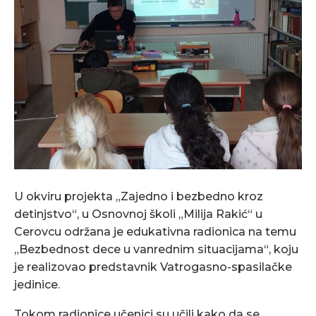
U okviru projekta „Zajedno i bezbedno kroz
detinjstvo“, u Osnovnoj školi „Milija Rakić“ u
Cerovcu održana je edukativna radionica na temu
„Bezbednost dece u vanrednim situacijama“, koju
je realizovao predstavnik Vatrogasno-spasilačke
jedinice.
Tokom radionice učenici su učili kako da se