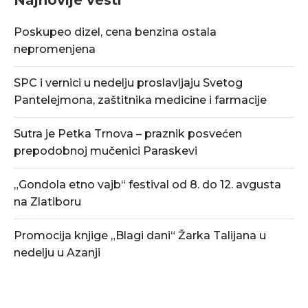
Poskupeo dizel, cena benzina ostala
nepromenjena
SPC i vernici u nedelju proslavljaju Svetog
Pantelejmona, zaštitnika medicine i farmacije
Sutra je Petka Trnova – praznik posvećen
prepodobnoj mučenici Paraskevi
„Gondola etno vajb“ festival od 8. do 12. avgusta
na Zlatiboru
Promocija knjige „Blagi dani“ Žarka Talijana u
nedelju u Azanji