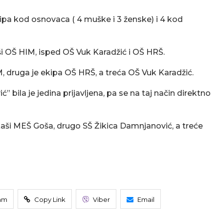
ipa kod osnovaca ( 4 muške i 3 ženske) i 4 kod
aši OŠ HIM, isped OŠ Vuk Karadžić i OŠ HRŠ.
 druga je ekipa OŠ HRŠ, a treća OŠ Vuk Karadžić.
” bila je jedina prijavljena, pa se na taj način direktno
kaši MEŠ Goša, drugo SŠ Žikica Damnjanović, a treće
am
Copy Link
Viber
Email