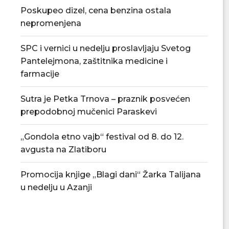
Poskupeo dizel, cena benzina ostala
nepromenjena
SPC i vernici u nedelju proslavljaju Svetog
Pantelejmona, zaštitnika medicine i
farmacije
Sutra je Petka Trnova – praznik posvećen
prepodobnoj mučenici Paraskevi
„Gondola etno vajb“ festival od 8. do 12.
avgusta na Zlatiboru
Promocija knjige „Blagi dani“ Žarka Talijana
u nedelju u Azanji
„Gondola etno vajb“ festival od 8.
Promocija knjige „B
do 12....
Talijana u n
07/08/2026
07/08/2