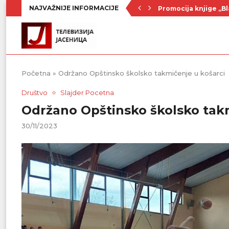
NAJVAŽNIJE INFORMACIJE
Nenad Jezdić u predst
Ognjenović: Sve sp
Penzionerima iz kate
Vlada Srbije usvojila
PU „Čika Jova Zmaj“:
Kulturno leto u Sme
Divanhana u subotu
Prvenstvo počinje 19
Početna
»
Održano Opštinsko školsko takmičenje u košarci
Društvo
Slajder Pocetna
Održano Opštinsko školsko takm
30/11/2023