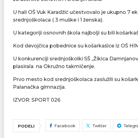
U hali OŠ Vuk Karadžić učestvovalo je ukupno 7 ek
srednjoškolaca ( 3 muške i 1 ženska).
U kategoriji osnovnih škola najbolji su bili košark
Kod devojčica pobednice su košarkašice iz OŠ HIM,
U konkurenciji srednjoškolki SŠ ,,Žikica Damnjanović
plasirala na Okružno takmičenje.
Prvo mesto kod srednjoškolaca zaslužili su košar
Palanačka gimnazija.
IZVOR: SPORT 026
Facebook
Twitter
Telegr
PODELI