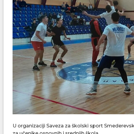
U organizaciji Saveza za školski sport Smederevs
za učenike osnovnih i srednjih škola.