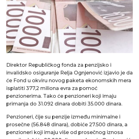
Direktor Republičkog fonda za penzijsko i
invalidsko osiguranje Relja Ognjenović izjavio je da
će Fond u okviru novog paketa ekonomskih mera
isplatiti 377,2 miliona evra za pomoć
penzionerima. Tako će penzioneri koji imaju
primanja do 31.092 dinara dobiti 35.000 dinara.
Penzioneri, čije su penzije između minimalne i
prosečne (56.848 dinara), dobiće 27.500 dinara, a
penzioneri koji imaju više od prosečnog iznosa