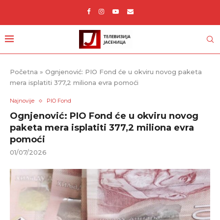
Početna
»
Ognjenović: PIO Fond će u okviru novog paketa
mera isplatiti 377,2 miliona evra pomoći
Najnovije
PIO Fond
Ognjenović: PIO Fond će u okviru novog
paketa mera isplatiti 377,2 miliona evra
pomoći
01/07/2026