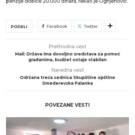
penzije dobiće 20.000 dinara, rekao je Ognjenović.
Facebook
Twitter
PODELI
Prethodna vest
Mali: Država ima dovoljno sredstava za pomoć
građanima, budžet ostaje stabilan
Naredna vest
Održana treća sednica Skupštine opštine
Smederevska Palanka
POVEZANE VESTI