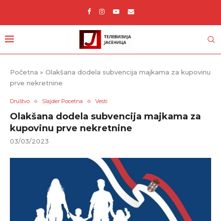
Početna
»
Olakšana dodela subvencija majkama za kupovinu
prve nekretnine
Društvo
Slajder Pocetna
Vesti
Olakšana dodela subvencija majkama za
kupovinu prve nekretnine
03/03/2023