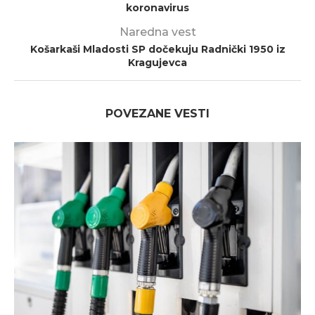
koronavirus
Naredna vest
Košarkaši Mladosti SP dočekuju Radnički 1950 iz
Kragujevca
POVEZANE VESTI