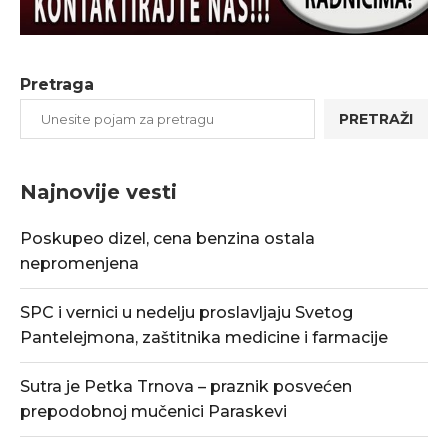
Pretraga
PRETRAŽI
Najnovije vesti
Poskupeo dizel, cena benzina ostala
nepromenjena
SPC i vernici u nedelju proslavljaju Svetog
Pantelejmona, zaštitnika medicine i farmacije
Sutra je Petka Trnova – praznik posvećen
prepodobnoj mučenici Paraskevi