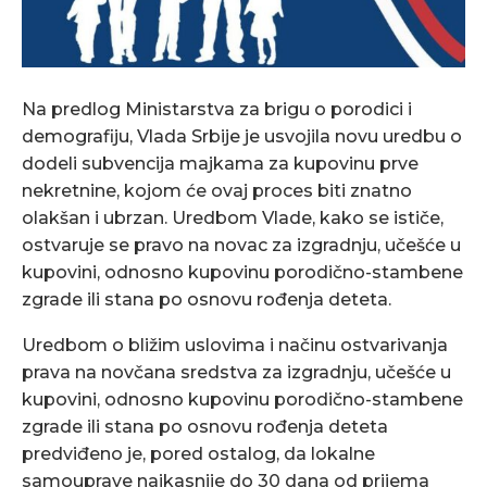
Na predlog Ministarstva za brigu o porodici i
demografiju, Vlada Srbije je usvojila novu uredbu o
dodeli subvencija majkama za kupovinu prve
nekretnine, kojom će ovaj proces biti znatno
olakšan i ubrzan. Uredbom Vlade, kako se ističe,
ostvaruje se pravo na novac za izgradnju, učešće u
kupovini, odnosno kupovinu porodično-stambene
zgrade ili stana po osnovu rođenja deteta.
Uredbom o bližim uslovima i načinu ostvarivanja
prava na novčana sredstva za izgradnju, učešće u
kupovini, odnosno kupovinu porodično-stambene
zgrade ili stana po osnovu rođenja deteta
predviđeno je, pored ostalog, da lokalne
samouprave najkasnije do 30 dana od prijema