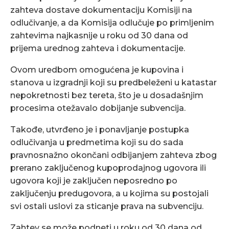
zahteva dostave dokumentaciju Komisiji na
odlučivanje, a da Komisija odlučuje po primljenim
zahtevima najkasnije u roku od 30 dana od
prijema urednog zahteva i dokumentacije.
Ovom uredbom omogućena je kupovina i
stanova u izgradnji koji su predbeleženi u katastar
nepokretnosti bez tereta, što je u dosadašnjim
procesima otežavalo dobijanje subvencija.
Takođe, utvrđeno je i ponavljanje postupka
odlučivanja u predmetima koji su do sada
pravnosnažno okončani odbijanjem zahteva zbog
prerano zaključenog kupoprodajnog ugovora ili
ugovora koji je zaključen neposredno po
zaključenju predugovora, a u kojima su postojali
svi ostali uslovi za sticanje prava na subvenciju.
Zahtev se može podneti u roku od 30 dana od