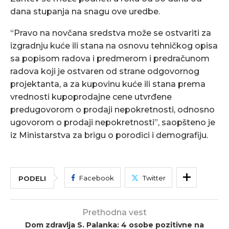
dana stupanja na snagu ove uredbe.
“Pravo na novčana sredstva može se ostvariti za
izgradnju kuće ili stana na osnovu tehničkog opisa
sa popisom radova i predmerom i predračunom
radova koji je ostvaren od strane odgovornog
projektanta, a za kupovinu kuće ili stana prema
vrednosti kupoprodajne cene utvrđene
predugovorom o prodaji nepokretnosti, odnosno
ugovorom o prodaji nepokretnosti”, saopšteno je
iz Ministarstva za brigu o porodici i demografiju.
Facebook
Twitter
PODELI
Prethodna vest
Dom zdravlja S. Palanka: 4 osobe pozitivne na