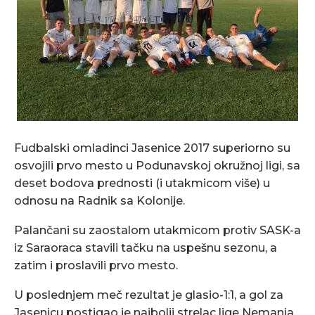
Fudbalski omladinci Jasenice 2017 superiorno su
osvojili prvo mesto u Podunavskoj okružnoj ligi, sa
deset bodova prednosti (i utakmicom više) u
odnosu na Radnik sa Kolonije.
Palančani su zaostalom utakmicom protiv SASK-a
iz Saraoraca stavili tačku na uspešnu sezonu, a
zatim i proslavili prvo mesto.
U poslednjem meč rezultat je glasio-1:1, a gol za
Jasenicu postigao je najbolji strelac lige Nemanja