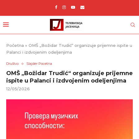
Početna
»
OMŠ „Božidar Trudić“ organizuje prijemne ispite u
Palanci i izdvojenim odeljenjima
Društvo
Slajder Pocetna
OMŠ „Božidar Trudić“ organizuje prijemne
ispite u Palanci i izdvojenim odeljenjima
12/05/2026