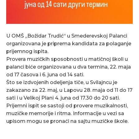
U OMŠ „Božidar Trudić“ u Smederevskoj Palanci
organizovana je priprema kandidata za polaganje
prijemnog ispita.
Provera muzičkih sposobnosti u matičnoj školi u
palanci biće organizovana u dva termina, 22. maja
od 17 časova i 6. juna od 14 sati.
Što se izdvojenih odeljenja tiče, u Svilajncu je
zakazano za 22. maj, u Lapovu 28. maja od 11 do 17
sati i u Velikoj Plani 4. juna od 17.30 do 20 sati.
Prijemni ispit se sastoji od provere muzikalnosti,
muzičke memorije i ritma. Informacije u vezi sa
upisom mogu se pronaći na sajtu muzičke škole.