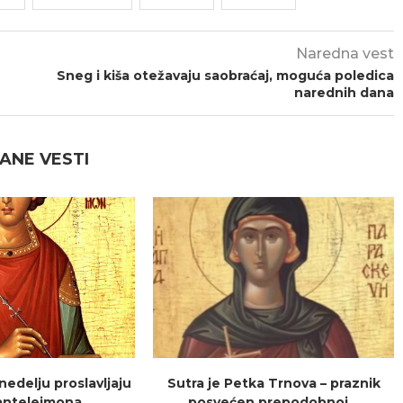
Naredna vest
Sneg i kiša otežavaju saobraćaj, moguća poledica
narednih dana
ANE VESTI
 nedelju proslavljaju
Sutra je Petka Trnova – praznik
ntelejmona,...
posvećen prepodobnoj...