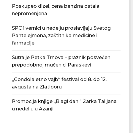
Poskupeo dizel, cena benzina ostala
nepromenjena
SPC i vernici u nedelju proslavljaju Svetog
Pantelejmona, zaštitnika medicine i
farmacije
Sutra je Petka Trnova – praznik posvećen
prepodobnoj mučenici Paraskevi
„Gondola etno vajb“ festival od 8. do 12.
avgusta na Zlatiboru
Promocija knjige „Blagi dani“ Žarka Talijana
u nedelju u Azanji
„Gondola etno vajb“ festival od 8.
Promocija knjige „B
do 12....
Talijana u n