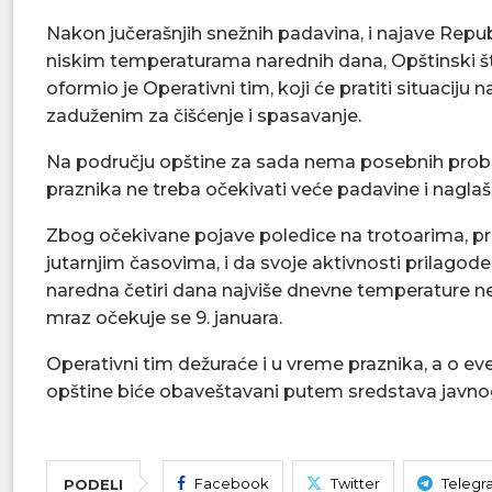
Nakon jučerašnjih snežnih padavina, i najave Repu
niskim temperaturama narednih dana, Opštinski št
oformio je Operativni tim, koji će pratiti situaciju
zaduženim za čišćenje i spasavanje.
Na području opštine za sada nema posebnih probl
praznika ne treba očekivati veće padavine i nagl
Zbog očekivane pojave poledice na trotoarima, pr
jutarnjim časovima, i da svoje aktivnosti prilagod
naredna četiri dana najviše dnevne temperature neće 
mraz očekuje se 9. januara.
Operativni tim dežuraće i u vreme praznika, a o 
opštine biće obaveštavani putem sredstava javnog
Facebook
Twitter
Telegr
PODELI