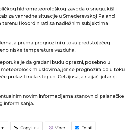
bličkog hidrometeorološkog zavoda o snegu, kiši i
ab za vanredne situacije u Smederevskoj Palanci
 na terenu i koordinirati sa nadležnim subjektima
ema, a prema prognozi ni u toku predstojećeg
ašeno niske temperature vazduha.
eporuka je da građani budu oprezni, posebno u
e meteorološkim uslovima, jer se prognozira da u toku
prelaziti nula stepeni Celzijusa, a najjači jutarnji
eventualnim novim informacijama stanovnici palanačke
 informisanja.
am
Copy Link
Viber
Email