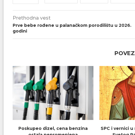
Prethodna vest
Prve bebe rođene u palanačkom porodilištu u 2026.
godini
POVEZ
Poskupeo dizel, cena benzina
SPC i vernici u
ostala nepromenjena
Svetog Pa