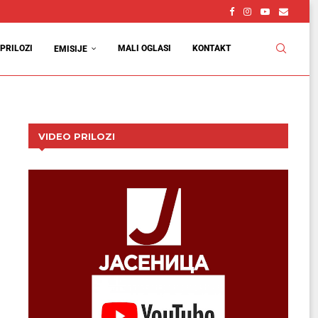
PRILOZI
MALI OGLASI
KONTAKT
EMISIJE
VIDEO PRILOZI