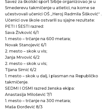
Savez za školski sport Srbije organizovao je u
Smederevu takmičenje u atletici, na kome se
učestvovali učenici OŠ „Heroj Radmila Šišković“ .
Učenici ove škole ostvarili su sjajne rezultate:
PETI I ŠESTI razred:
Sava Živković 6/1
1. mesto – trčanje na 600 metara;
Novak Stanojević 6/1
2. mesto – skok u vis;
Janja Mrvović 6/2
2. mesto – skok u vis;
Tijana Simić 6/2
1. mesto – skok u dalj, i plasman na Republičko
takmičenje.
SEDMI I OSMI razred ženska ekipa:
Anastasija Milošević 7/1
1. mesto – trčanje na 300 metara;
Maša Đorđević 8/3