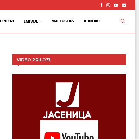
PRILOZI
MALI OGLASI
KONTAKT
EMISIJE
VIDEO PRILOZI