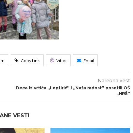
am
Copy Link
Viber
Email
Naredna vest
Deca iz vrtića ,,Leptirić” i ,,Naša radost” posetili OŠ
„HRŠ“
ANE VESTI