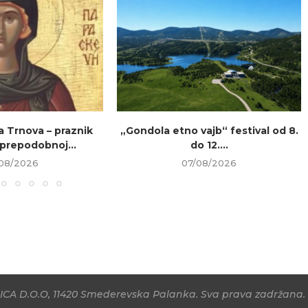
a Trnova – praznik
„Gondola etno vajb“ festival od 8.
prepodobnoj...
do 12....
08/2026
07/08/2026
CA D.O.O, 11420 Smederevska Palanka. Sva prava zadržana. 