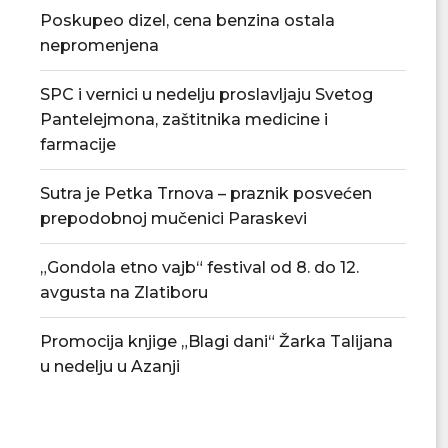
Poskupeo dizel, cena benzina ostala
nepromenjena
SPC i vernici u nedelju proslavljaju Svetog
Pantelejmona, zaštitnika medicine i
farmacije
Sutra je Petka Trnova – praznik posvećen
prepodobnoj mučenici Paraskevi
„Gondola etno vajb“ festival od 8. do 12.
avgusta na Zlatiboru
Promocija knjige „Blagi dani“ Žarka Talijana
u nedelju u Azanji