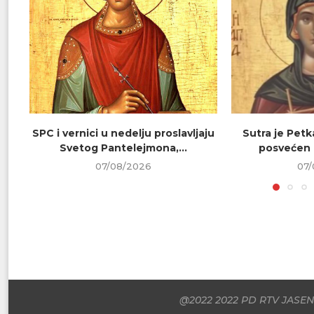
SPC i vernici u nedelju proslavljaju
Sutra je Petk
Svetog Pantelejmona,...
posvećen 
07/08/2026
07/
@2022 2022 PD RTV JASENI