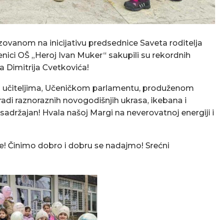
anom na inicijativu predsednice Saveta roditelja
nici OŠ „Heroj Ivan Muker“ sakupili su rekordnih
 Dimitrija Cvetkovića!
a i učiteljima, Učeničkom parlamentu, produženom
adi raznoraznih novogodišnjih ukrasa, ikebana i
 sadržajan! Hvala našoj Margi na neverovatnoj energiji i
e! Činimo dobro i dobru se nadajmo! Srećni