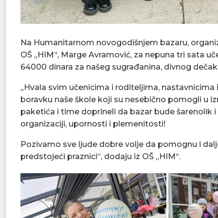
Na Humanitarnom novogodišnjem bazaru, organizov
OŠ „HIM“, Marge Avramović, za nepuna tri sata uče
64000 dinara za našeg sugrađanina, divnog dečaka
„Hvala svim učenicima i roditeljima, nastavnicim
boravku naše škole koji su nesebično pomogli u izr
paketića i time doprineli da bazar bude šarenolik i
organizaciji, upornosti i plemenitosti!
Pozivamo sve ljude dobre volje da pomognu i dalj
predstojeći praznici“, dodaju iz OŠ „HIM“.