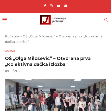
Početna
»
OŠ „Olga Milošević” – Otvorena prva „Kolektivna
đačka izložba“
Društvo
OŠ „Olga Milošević” – Otvorena prva
„Kolektivna đačka izložba“
11/06/2025