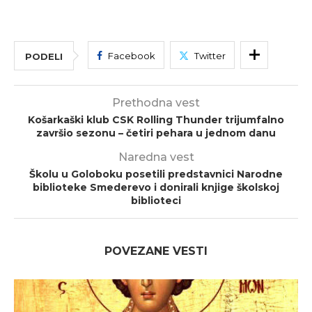
Facebook
Twitter
PODELI
Prethodna vest
Košarkaški klub CSK Rolling Thunder trijumfalno
završio sezonu – četiri pehara u jednom danu
Naredna vest
Školu u Goloboku posetili predstavnici Narodne
biblioteke Smederevo i donirali knjige školskoj
biblioteci
POVEZANE VESTI