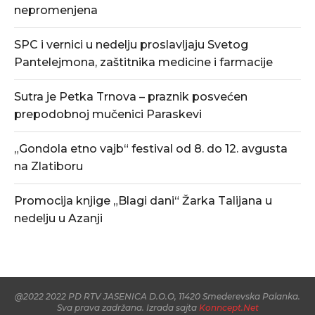
nepromenjena
SPC i vernici u nedelju proslavljaju Svetog
Pantelejmona, zaštitnika medicine i farmacije
Sutra je Petka Trnova – praznik posvećen
prepodobnoj mučenici Paraskevi
„Gondola etno vajb“ festival od 8. do 12. avgusta
na Zlatiboru
Promocija knjige „Blagi dani“ Žarka Talijana u
nedelju u Azanji
@2022 2022 PD RTV JASENICA D.O.O, 11420 Smederevska Palanka.
Sva prava zadržana. Izrada sajta
Konncept.Net