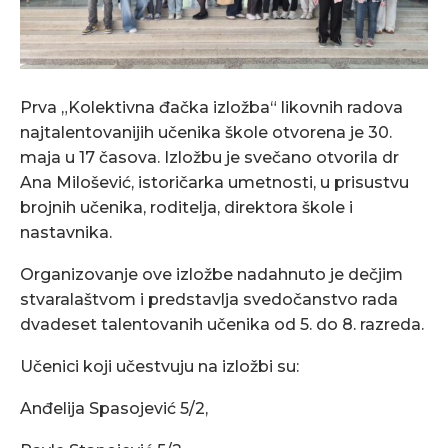
Prva „Kolektivna đačka izložba“ likovnih radova
najtalentovanijih učenika škole otvorena je 30.
maja u 17 časova. Izložbu je svečano otvorila dr
Ana Milošević, istoričarka umetnosti, u prisustvu
brojnih učenika, roditelja, direktora škole i
nastavnika.
Organizovanje ove izložbe nadahnuto je dečjim
stvaralaštvom i predstavlja svedočanstvo rada
dvadeset talentovanih učenika od 5. do 8. razreda.
Učenici koji učestvuju na izložbi su:
Anđelija Spasojević 5/2,