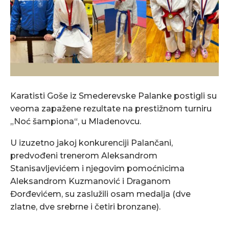
Karatisti Goše iz Smederevske Palanke postigli su
veoma zapažene rezultate na prestižnom turniru
„Noć šampiona“, u Mladenovcu.
U izuzetno jakoj konkurenciji Palančani,
predvođeni trenerom Aleksandrom
Stanisavljevićem i njegovim pomoćnicima
Aleksandrom Kuzmanović i Draganom
Đorđevićem, su zaslužili osam medalja (dve
zlatne, dve srebrne i četiri bronzane).