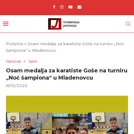
Početna
»
Osam medalja za karatiste Goše na turniru „Noć
šampiona“ u Mladenovcu
Najnovije
Sport
Osam medalja za karatiste Goše na turniru
„Noć šampiona“ u Mladenovcu
16/12/2025