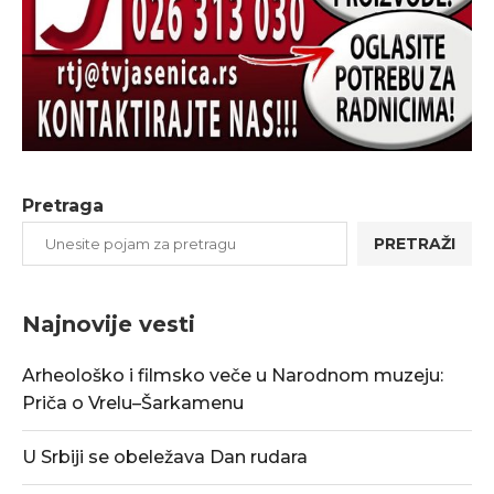
Pretraga
PRETRAŽI
Najnovije vesti
Arheološko i filmsko veče u Narodnom muzeju:
Priča o Vrelu–Šarkamenu
U Srbiji se obeležava Dan rudara