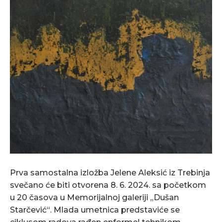
Prva samostalna izložba Jelene Aleksić iz Trebinja
svečano će biti otvorena 8. 6. 2024. sa početkom
u 20 časova u Memorijalnoj galeriji „Dušan
Starčević“. Mlada umetnica predstaviće se