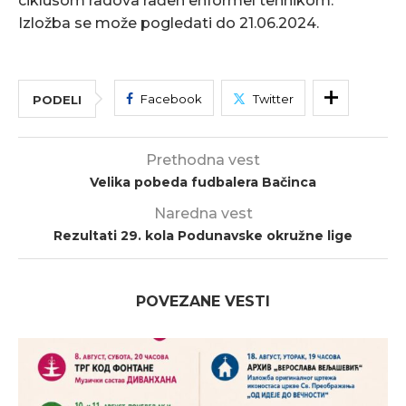
ciklusom radova rađen enformel tehnikom.
Izložba se može pogledati do 21.06.2024.
Facebook
Twitter
PODELI
Prethodna vest
Velika pobeda fudbalera Bačinca
Naredna vest
Rezultati 29. kola Podunavske okružne lige
POVEZANE VESTI