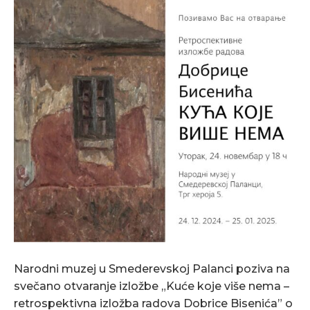
Narodni muzej u Smederevskoj Palanci poziva na
svečano otvaranje izložbe „Kuće koje više nema –
retrospektivna izložba radova Dobrice Bisenića” o