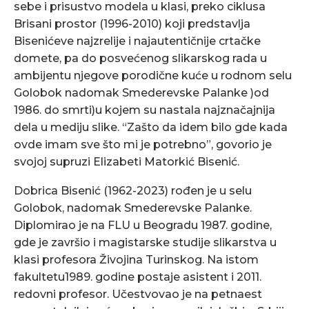
sebe i prisustvo modela u klasi, preko ciklusa
Brisani prostor (1996-2010) koji predstavlja
Bisenićeve najzrelije i najautentičnije crtačke
domete, pa do posvećenog slikarskog rada u
ambijentu njegove porodične kuće u rodnom selu
Golobok nadomak Smederevske Palanke )od
1986. do smrti)u kojem su nastala najznačajnija
dela u mediju slike. “Zašto da idem bilo gde kada
ovde imam sve što mi je potrebno”, govorio je
svojoj supruzi Elizabeti Matorkić Bisenić.
Dobrica Bisenić (1962-2023) rođen je u selu
Golobok, nadomak Smederevske Palanke.
Diplomirao je na FLU u Beogradu 1987. godine,
gde je završio i magistarske studije slikarstva u
klasi profesora Živojina Turinskog. Na istom
fakultetu1989. godine postaje asistent i 2011.
redovni profesor. Učestvovao je na petnaest