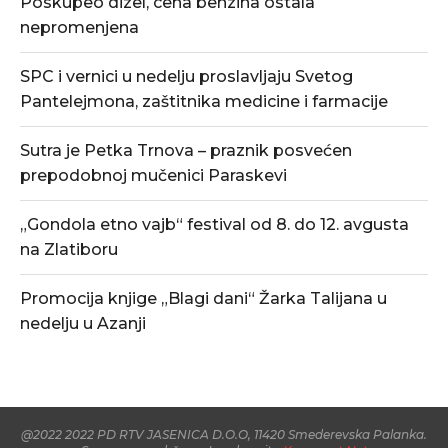
Poskupeo dizel, cena benzina ostala
nepromenjena
SPC i vernici u nedelju proslavljaju Svetog
Pantelejmona, zaštitnika medicine i farmacije
Sutra je Petka Trnova – praznik posvećen
prepodobnoj mučenici Paraskevi
„Gondola etno vajb“ festival od 8. do 12. avgusta
na Zlatiboru
Promocija knjige „Blagi dani“ Žarka Talijana u
nedelju u Azanji
@2022 2022 PD RTV JASENICA D.O.O, 11420 Smederevska Palanka.