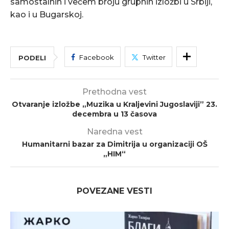
samostalnih i većem broju grupnih izložbi u Srbiji,
kao i u Bugarskoj.
Facebook
Twitter
PODELI
Prethodna vest
Otvaranje izložbe „Muzika u Kraljevini Jugoslaviji” 23.
decembra u 13 časova
Naredna vest
Humanitarni bazar za Dimitrija u organizaciji OŠ
„HIM“
POVEZANE VESTI