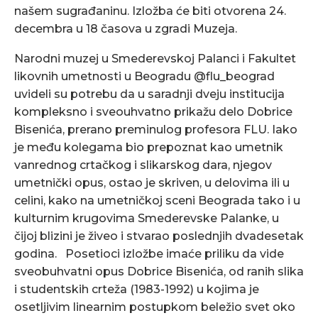
našem sugrađaninu. Izložba će biti otvorena 24.
decembra u 18 časova u zgradi Muzeja.
Narodni muzej u Smederevskoj Palanci i Fakultet
likovnih umetnosti u Beogradu @flu_beograd
uvideli su potrebu da u saradnji dveju institucija
kompleksno i sveouhvatno prikažu delo Dobrice
Bisenića, prerano preminulog profesora FLU. Iako
je među kolegama bio prepoznat kao umetnik
vanrednog crtačkog i slikarskog dara, njegov
umetnički opus, ostao je skriven, u delovima ili u
celini, kako na umetničkoj sceni Beograda tako i u
kulturnim krugovima Smederevske Palanke, u
čijoj blizini je živeo i stvarao poslednjih dvadesetak
godina. Posetioci izložbe imaće priliku da vide
sveobuhvatni opus Dobrice Bisenića, od ranih slika
i studentskih crteža (1983-1992) u kojima je
osetljivim linearnim postupkom beležio svet oko