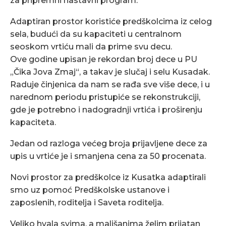
za pripremni nastavni program.
Adaptiran prostor koristiće predškolcima iz celog
sela, budući da su kapaciteti u centralnom
seoskom vrtiću mali da prime svu decu.
Ove godine upisan je rekordan broj dece u PU
„Čika Jova Zmaj“, a takav je slučaj i selu Kusadak.
Raduje činjenica da nam se rađa sve više dece, i u
narednom periodu pristupiće se rekonstrukciji,
gde je potrebno i nadogradnji vrtića i proširenju
kapaciteta.
Jedan od razloga većeg broja prijavljene dece za
upis u vrtiće je i smanjena cena za 50 procenata.
Novi prostor za predškolce iz Kusatka adaptirali
smo uz pomoć Predškolske ustanove i
zaposlenih, roditelja i Saveta roditelja.
Veliko hvala svima, a mališanima želim prijatan