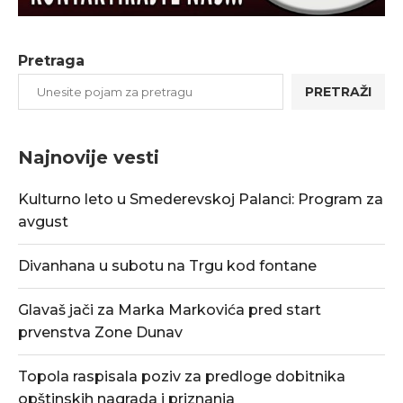
Pretraga
PRETRAŽI
Najnovije vesti
Kulturno leto u Smederevskoj Palanci: Program za
avgust
Divanhana u subotu na Trgu kod fontane
Glavaš jači za Marka Markovića pred start
prvenstva Zone Dunav
Topola raspisala poziv za predloge dobitnika
opštinskih nagrada i priznanja