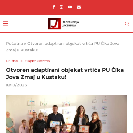
Početna
»
Otvoren adaptirani objekat vrtića PU Čika Jova
Zmaj u Kustaku!
Društvo
Slajder Pocetna
Otvoren adaptirani objekat vrtića PU Čika
Jova Zmaj u Kustaku!
18/10/2023