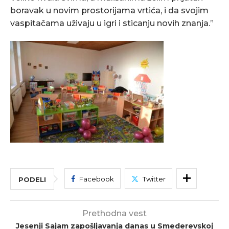
boravak u novim prostorijama vrtića, i da svojim
vaspitačama uživaju u igri i sticanju novih znanja.”
Facebook
Twitter
PODELI
Prethodna vest
Jesenji Sajam zapošljavanja danas u Smederevskoj