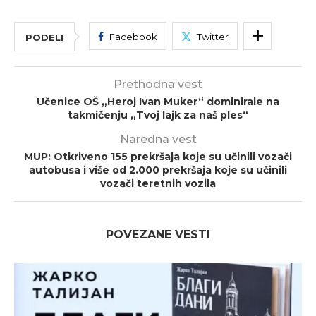
Facebook
Twitter
PODELI
Prethodna vest
Učenice OŠ „Heroj Ivan Muker“ dominirale na
takmičenju „Tvoj lajk za naš ples“
Naredna vest
MUP: Otkriveno 155 prekršaja koje su učinili vozači
autobusa i više od 2.000 prekršaja koje su učinili
vozači teretnih vozila
POVEZANE VESTI