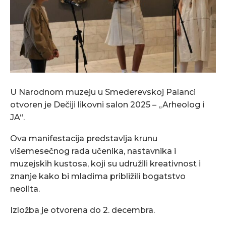
U Narodnom muzeju u Smederevskoj Palanci
otvoren je Dečiji likovni salon 2025 – „Arheolog i
JA“.
Ova manifestacija predstavlja krunu
višemesečnog rada učenika, nastavnika i
muzejskih kustosa, koji su udružili kreativnost i
znanje kako bi mladima približili bogatstvo
neolita.
Izložba je otvorena do 2. decembra.