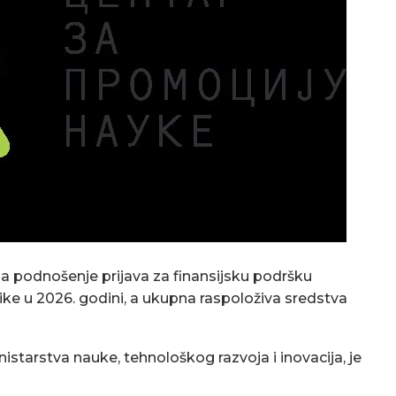
za podnošenje prijava za finansijsku podršku
ike u 2026. godini, a ukupna raspoloživa sredstva
nistarstva nauke, tehnološkog razvoja i inovacija, je