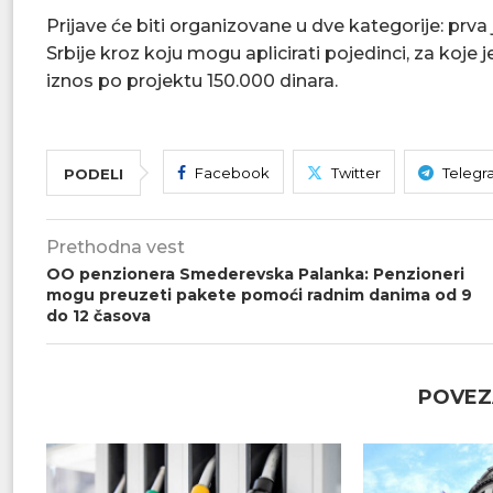
Prijave će biti organizovane u dve kategorije: pr
Srbije kroz koju mogu aplicirati pojedinci, za koje
iznos po projektu 150.000 dinara.
Facebook
Twitter
Telegr
PODELI
Prethodna vest
OO penzionera Smederevska Palanka: Penzioneri
mogu preuzeti pakete pomoći radnim danima od 9
do 12 časova
POVEZ