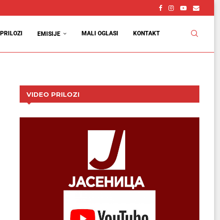
PRILOZI
MALI OGLASI
KONTAKT
EMISIJE
VIDEO PRILOZI