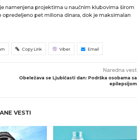
va je namenjena projektima u naučnim klubovima širom
 je opredeljeno pet miliona dinara, dok je maksimalan
am
Copy Link
Viber
Email
Naredna vest
Obeležava se Ljubičasti dan: Podrška osobama sa
epilepsijom
ANE VESTI