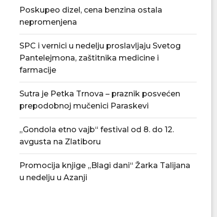
Poskupeo dizel, cena benzina ostala
nepromenjena
SPC i vernici u nedelju proslavljaju Svetog
Pantelejmona, zaštitnika medicine i
farmacije
Đedović Handanović: Snabdevanje
Odluka o privrem
Srbije naftnim derivatima stabilno
akciza na nafte
Sutra je Petka Trnova – praznik posvećen
06/08/2026
04/08/
prepodobnoj mučenici Paraskevi
„Gondola etno vajb“ festival od 8. do 12.
avgusta na Zlatiboru
Promocija knjige „Blagi dani“ Žarka Talijana
u nedelju u Azanji