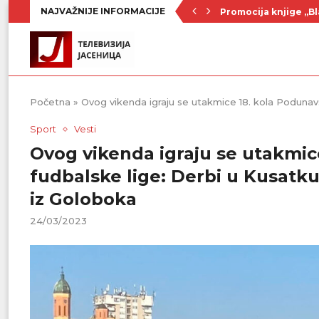
NAJVAŽNIJE INFORMACIJE
Promocija knjige „Bl
Nenad Jezdić u predst
Ognjenović: Sve sp
Penzionerima iz kate
Vlada Srbije usvojila
PU „Čika Jova Zmaj“:
Kulturno leto u Sme
Divanhana u subotu
Prvenstvo počinje 19
Početna
»
Ovog vikenda igraju se utakmice 18. kola Poduna
Sport
Vesti
Ovog vikenda igraju se utakmic
fudbalske lige: Derbi u Kusatk
iz Goloboka
24/03/2023