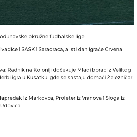
odunavske okružne fudbalske lige.
vadice i SASK i Saraoraca, a isti dan igraće Crvena
va: Radnik na Koloniji dočekuje Mladi borac iz Velikog
derbi igra u Kusatku, gde se sastaju domaći Železničar
Napredak iz Markovca, Proleter iz Vranova i Sloga iz
 Udovica.