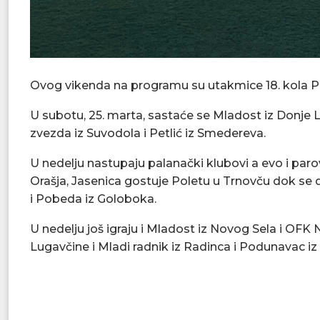
Ovog vikenda na programu su utakmice 18. kola P
U subotu, 25. marta, sastaće se Mladost iz Donje Li
zvezda iz Suvodola i Petlić iz Smedereva.
U nedelju nastupaju palanački klubovi a evo i paro
Orašja, Jasenica gostuje Poletu u Trnovču dok se 
i Pobeda iz Goloboka.
U nedelju još igraju i Mladost iz Novog Sela i OFK 
Lugavčine i Mladi radnik iz Radinca i Podunavac iz