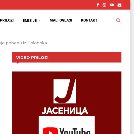
PRILOZI
MALI OGLASI
KONTAKT
EMISIJE
kuje pobedu iz Goloboka
VIDEO PRILOZI