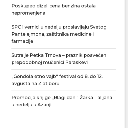
Poskupeo dizel, cena benzina ostala
nepromenjena
SPC i vernici u nedelju proslavljaju Svetog
Pantelejmona, zaštitnika medicine i
farmacije
Sutra je Petka Trnova – praznik posvećen
prepodobnoj mučenici Paraskevi
„Gondola etno vajb“ festival od 8. do 12.
avgusta na Zlatiboru
Promocija knjige „Blagi dani“ Žarka Talijana
u nedelju u Azanji