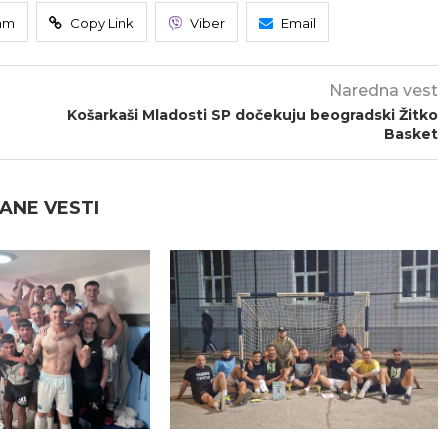
am
Copy Link
Viber
Email
Naredna vest
Košarkaši Mladosti SP dočekuju beogradski Žitko
Basket
ANE VESTI