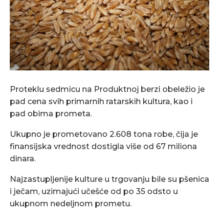
Proteklu sedmicu na Produktnoj berzi obeležio je
pad cena svih primarnih ratarskih kultura, kao i
pad obima prometa.
Ukupno je prometovano 2.608 tona robe, čija je
finansijska vrednost dostigla više od 67 miliona
dinara.
Najzastupljenije kulture u trgovanju bile su pšenica
i ječam, uzimajući učešće od po 35 odsto u
ukupnom nedeljnom prometu.